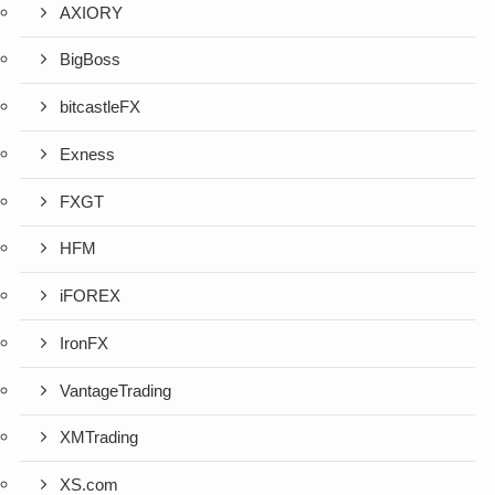
AXIORY
BigBoss
bitcastleFX
Exness
FXGT
HFM
iFOREX
IronFX
VantageTrading
XMTrading
XS.com