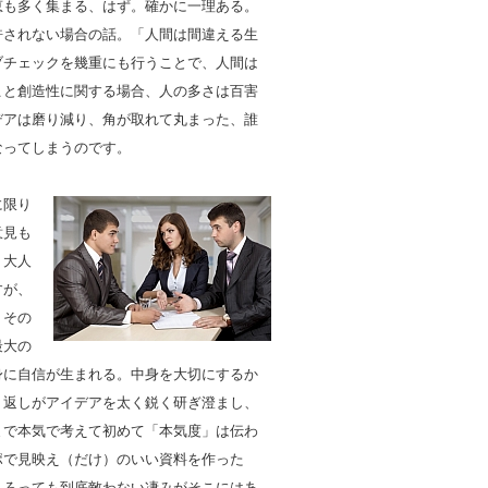
恵も多く集まる、はず。確かに一理ある。
許されない場合の話。「人間は間違える生
ブチェックを幾重にも行うことで、人間は
こと創造性に関する場合、人の多さは百害
デアは磨り減り、角が取れて丸まった、誰
なってしまうのです。
に限り
意見も
。大人
すが、
。その
最大の
身に自信が生まれる。中身を大切にするか
り返しがアイデアを太く鋭く研ぎ澄まし、
まで本気で考えて初めて「本気度」は伝わ
ポで見映え（だけ）のいい資料を作った
くろっても到底敵わない凄みがそこにはあ