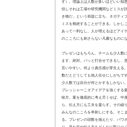
す）。理論上は人数が多いほどいい知
但しそれは工場や研究機関などミスが
き物だ」という前提に立ち、ネガティ
ミスを根絶することができる。しかし
あって一利なし。人が増えるほどアイ
のこころにも刺さらない凡庸なものに
プレゼンはもちろん、チームも少人数
ます、絶対。パッと打合せできるし、
言いやすい。何より責任感が芽生える
数だとどうしても他人任せにしがちで
少人数では自分が何とかするしかない
プレッシャーこそアイデアを強くする
味方。案を徹底的に考え尽くせば、中
ら、伝え方にも工夫を凝らす。その繰
みんなのこころを串刺しにする。そこ
る。プレゼンの頭数を揃えたり、パワ
り、見た目や伝え方をどんなに取りつ