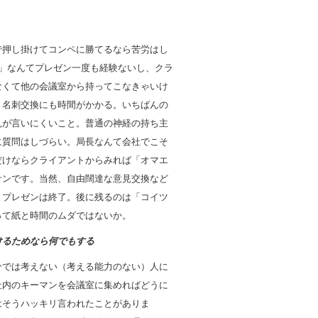
で押し掛けてコンペに勝てるなら苦労はし
♪」なんてプレゼン一度も経験ないし、クラ
なくて他の会議室から持ってこなきゃいけ
、名刺交換にも時間がかかる。いちばんの
見が言いにくいこと。普通の神経の持ち主
に質問はしづらい。局長なんて会社でこそ
だけならクライアントからみれば「オマエ
サンです。当然、自由闊達な意見交換など
まプレゼンは終了。後に残るのは「コイツ
って紙と時間のムダではないか。
けるためなら何でもする
分では考えない（考える能力のない）人に
社内のキーマンを会議室に集めればどうに
はそうハッキリ言われたことがありま