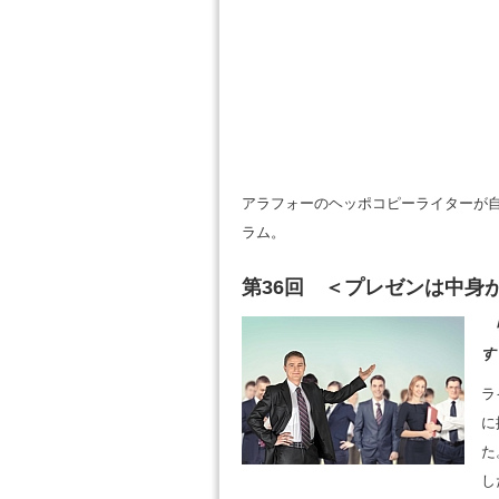
アラフォーのヘッポコピーライターが
ラム。
第36回 ＜プレゼンは中身が
す
ラ
に
た
し