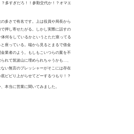
！？多すぎだろ！！参勤交代か！？オマエ
数の多さで有名です。上は役員や局長から
勢で押し寄せたがる。しかし実際に話すの
一体何をしているかというとただ座ってる
っと座っている。端から見るとまるで借金
闇金業者のよう。もしもこいつらの案を不
致られて筑波山に埋められちゃうかも…、
はない無言のプレッシャーがそこには存在
心底ビビり上がらせてどーするつもり！？
か、本当に営業に聞いてみました。