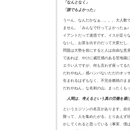
「なんとなく」
「誰でもよかった」
うーん、なんだかなぁ…。。。大人数
ません。「みんなで行ってよかったぁ
イアントだって迷惑です。イスが足り
ないし、お茶を出すのだって大変だし
問題は大勢を前にすると人は自由な意
であれば、やけに威圧感のある笠地蔵
エラい人ですが、何も言わず座ってる
だれやねん」感ハンパないただのオッ
生まれるはずもなく、不完全燃焼のま
だれやねん」な名刺の山。まったくも
人間は、考えるという真の労働を避
というエジソンの名言があります。自
限って、人を集めたがる。とりあえず
かしてくれると思っている（事実、僕