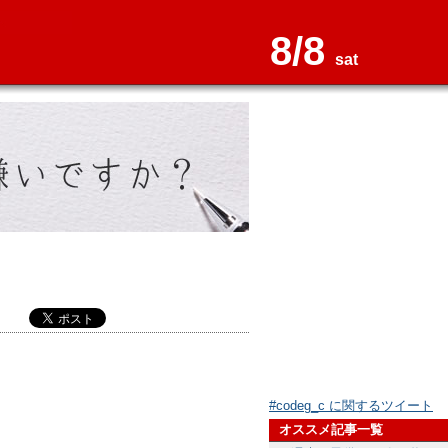
8/8
sat
#codeg_c に関するツイート
オススメ記事一覧