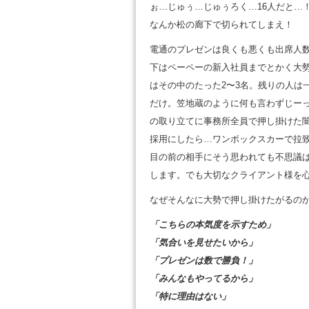
ぉ…じゅぅ…じゅぅろく…16人だと…
なんか松の廊下で切られてしまえ！
電通のプレゼンは良くも悪くも出席人
下はペーペーの新入社員までとかく大
はその中のたった2〜3名。残りの人は
だけ。笠地蔵のように何も言わずじー
の取り立てに事務所全員で押し掛けた
採用にしたら…ワンボックスカーで拉
目の前の相手にそう思われても不思議
します。でも大切なクライアント様を
なぜそんなに大勢で押し掛けたがるの
「こちらの本気度を示すため」
「気合いを見せたいから」
「プレゼンは数で勝負！」
「みんなもやってるから」
「特に理由はない」