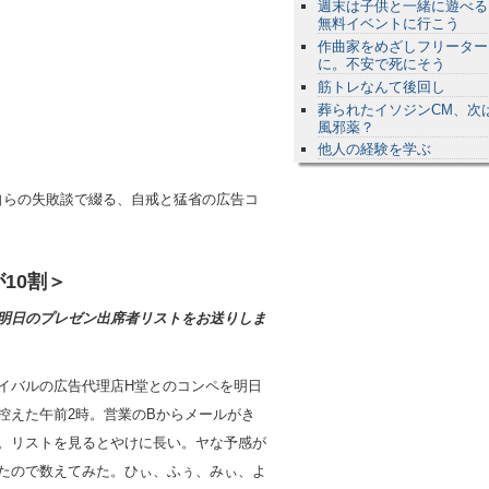
週末は子供と一緒に遊べる
無料イベントに行こう
作曲家をめざしフリーター
に。不安で死にそう
筋トレなんて後回し
葬られたイソジンCM、次
風邪薬？
他人の経験を学ぶ
自らの失敗談で綴る、自戒と猛省の広告コ
10割＞
明日のプレゼン出席者リストをお送りしま
イバルの広告代理店H堂とのコンペを明日
控えた午前2時。営業のBからメールがき
。リストを見るとやけに長い。ヤな予感が
たので数えてみた。ひぃ、ふぅ、みぃ、よ