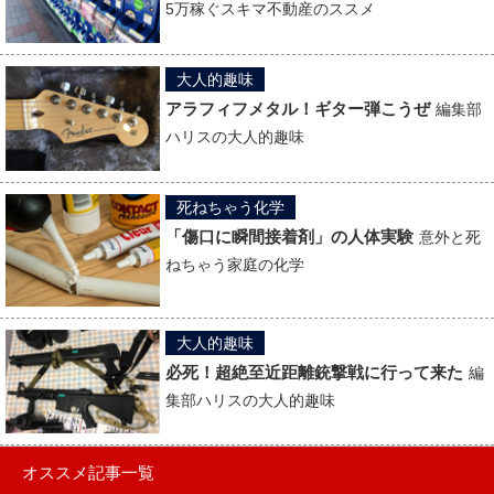
5万稼ぐスキマ不動産のススメ
大人的趣味
アラフィフメタル！ギター弾こうぜ
編集部
ハリスの大人的趣味
死ねちゃう化学
「傷口に瞬間接着剤」の人体実験
意外と死
ねちゃう家庭の化学
大人的趣味
必死！超絶至近距離銃撃戦に行って来た
編
集部ハリスの大人的趣味
オススメ記事一覧