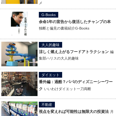
メ
G-Books
余命1年の宣告から復活したチャンプの本
独断と偏見の書籍紹介G-Books
大人的趣味
涼しく燃え上がるフードアトラクション
編
集部ハリスの大人的趣味
ダイエット
番外編：過酷？パパのディズニーシーワー
ク
いいわけダイエット一刀両断
不動産
視点を変えれば可能性は無限大の投資法
月