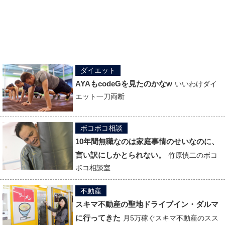
ダイエット
AYAもcodeGを見たのかなw
いいわけダイ
エット一刀両断
ボコボコ相談
10年間無職なのは家庭事情のせいなのに、
言い訳にしかとられない。
竹原慎二のボコ
ボコ相談室
不動産
スキマ不動産の聖地ドライブイン・ダルマ
に行ってきた
月5万稼ぐスキマ不動産のスス