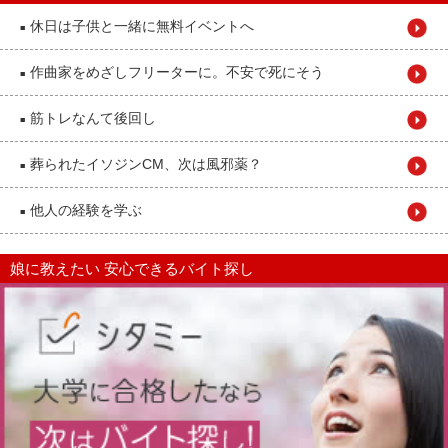
休日は子供と一緒に無料イベントへ
■
作曲家をめざしフリーターに。不安で死にそう
■
筋トレなんて後回し
■
葬られたイソジンCM、次は風邪薬？
■
他人の経験を学ぶ
■
娘に教えたい 安心できるバイト探し