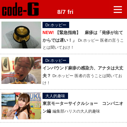
8/7 fri
Dr.ホッピー
NEW!
【緊急指南】 麻疹は「発疹が出て
からでは遅い！」
Dr.ホッピー 医者の言うこ
とは聞いておけ！
Dr.ホッピー
インバウンド麻疹の感染力、アナタは大丈
夫？
Dr.ホッピー 医者の言うことは聞いてお
け！
大人的趣味
東京モーターサイクルショー コンパニオ
ン編
編集部ハリスの大人的趣味