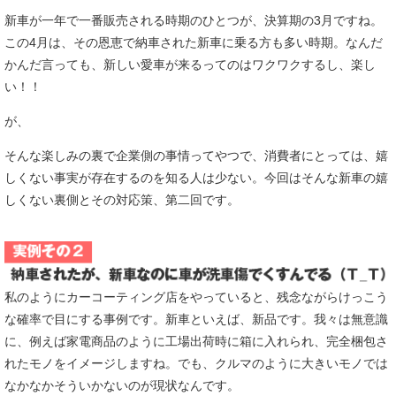
新車が一年で一番販売される時期のひとつが、決算期の3月ですね。
この4月は、その恩恵で納車された新車に乗る方も多い時期。なんだ
かんだ言っても、新しい愛車が来るってのは
ワクワク
するし、
楽し
い！！
が、
そんな楽しみの裏で
企業側の事情
ってやつで、消費者にとっては、嬉
しくない事実が存在するのを知る人は少ない。今回はそんな新車の嬉
しくない裏側とその対応策、第二回です。
私のようにカーコーティング店をやっていると、残念ながらけっこう
な確率で目にする事例です。新車といえば、新品です。我々は無意識
に、例えば家電商品のように工場出荷時に箱に入れられ、完全梱包さ
れたモノをイメージしますね。でも、クルマのように大きいモノでは
なかなかそういかないのが現状なんです。