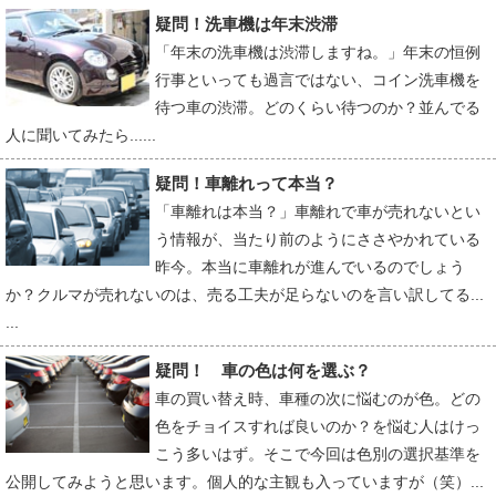
疑問！洗車機は年末渋滞
「年末の洗車機は渋滞しますね。」年末の恒例
行事といっても過言ではない、コイン洗車機を
待つ車の渋滞。どのくらい待つのか？並んでる
人に聞いてみたら......
疑問！車離れって本当？
「車離れは本当？」車離れで車が売れないとい
う情報が、当たり前のようにささやかれている
昨今。本当に車離れが進んでいるのでしょう
か？クルマが売れないのは、売る工夫が足らないのを言い訳してる...
...
疑問！ 車の色は何を選ぶ？
車の買い替え時、車種の次に悩むのが色。どの
色をチョイスすれば良いのか？を悩む人はけっ
こう多いはず。そこで今回は色別の選択基準を
公開してみようと思います。個人的な主観も入っていますが（笑）...