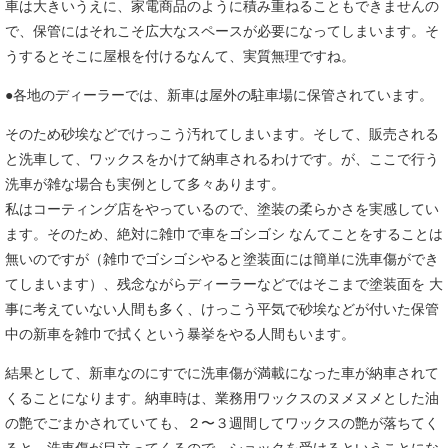
車は大きいうえに、家電商品のように積み重ねることもできませんの
で、保管にはそれこそ広大なスペースが必要になってしまいます。そ
うするとそこに屋根を付けるなんて、実質無理ですね。
●各地のディーラーでは、新車は屋外の駐車場に保管されています。
そのため砂埃などでけっこう汚れてしまいます。そして、販売される
と洗車して、ワックスをかけて納車されるわけです。が、ここで行う
洗車が雑な場合も実例として多々あります。
私はコーティング店をやっているので、
塗装の柔らかさ
を実感してい
ます。そのため、絶対に雑巾で車をゴシゴシ なんてことをすることは
無いのですが（雑巾でゴシゴシやると塗装面には簡単に洗車傷ができ
てしまいます）、残念ながらディーラーなどではそこまで塗装面を 大
事に考えていない人間も多く、けっこう平気で砂埃などが付いた保管
中の新車を雑巾で拭くという暴挙をやる人間もいます。
結果として、新車なのにすでに洗車傷が満載になった車が納車されて
くることになります。納車時は、業務用ワックスのヌメヌメとした油
の艶でごまかされていても、２〜３週間してワックスの艶が落ちてく
ると、洗車傷が目立ってくるので、ショックを受けるということにな