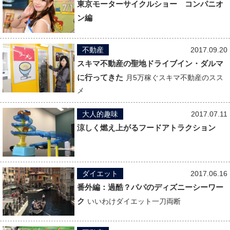
東京モーターサイクルショー コンパニオ
ン編
不動産
2017.09.20
スキマ不動産の聖地ドライブイン・ダルマ
に行ってきた
月5万稼ぐスキマ不動産のスス
メ
大人的趣味
2017.07.11
涼しく燃え上がるフードアトラクション
ダイエット
2017.06.16
番外編：過酷？パパのディズニーシーワー
ク
いいわけダイエット一刀両断