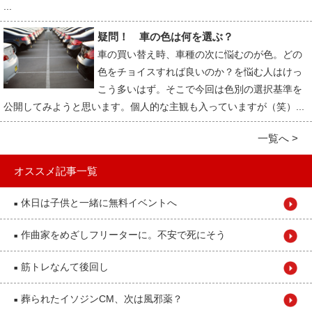
...
疑問！ 車の色は何を選ぶ？
車の買い替え時、車種の次に悩むのが色。どの
色をチョイスすれば良いのか？を悩む人はけっ
こう多いはず。そこで今回は色別の選択基準を
公開してみようと思います。個人的な主観も入っていますが（笑）...
一覧へ >
オススメ記事一覧
休日は子供と一緒に無料イベントへ
■
作曲家をめざしフリーターに。不安で死にそう
■
筋トレなんて後回し
■
葬られたイソジンCM、次は風邪薬？
■