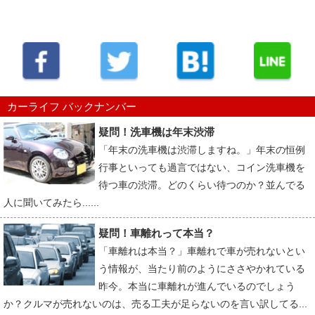
カーライフ バックナンバー
疑問！洗車機は年末渋滞
「年末の洗車機は渋滞しますね。」年末の恒例
行事といっても過言ではない、コイン洗車機を
待つ車の渋滞。どのくらい待つのか？並んでる
人に聞いてみたら......
疑問！車離れって本当？
「車離れは本当？」車離れで車が売れないとい
う情報が、当たり前のようにささやかれている
昨今。本当に車離れが進んでいるのでしょう
か？クルマが売れないのは、売る工夫が足らないのを言い訳してる...