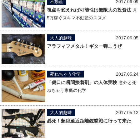
不動産
2017.06.09
視点を変えれば可能性は無限大の投資法
月
5万稼ぐスキマ不動産のススメ
大人的趣味
2017.06.05
アラフィフメタル！ギター弾こうぜ
死ねちゃう化学
2017.05.24
「傷口に瞬間接着剤」の人体実験
意外と死
ねちゃう家庭の化学
大人的趣味
2017.05.12
必死！超絶至近距離銃撃戦に行って来た