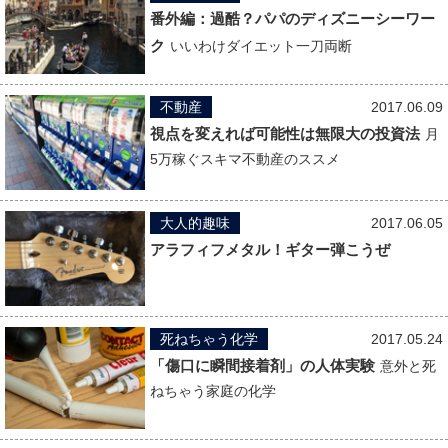
番外編：過酷？パパのディズニーシーワー
ク
いいわけダイエット一刀両断
不動産
2017.06.09
視点を変えれば可能性は無限大の投資法
月
5万稼ぐスキマ不動産のススメ
大人的趣味
2017.06.05
アラフィフメタル！ギター弾こうぜ
死ねちゃう化学
2017.05.24
「傷口に瞬間接着剤」の人体実験
意外と死
ねちゃう家庭の化学