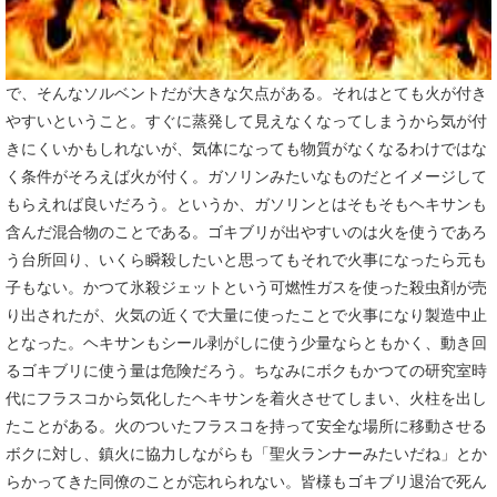
で、そんなソルベントだが大きな欠点がある。それはとても火が付き
やすいということ。すぐに蒸発して見えなくなってしまうから気が付
きにくいかもしれないが、気体になっても物質がなくなるわけではな
く条件がそろえば火が付く。ガソリンみたいなものだとイメージして
もらえれば良いだろう。というか、ガソリンとはそもそもヘキサンも
含んだ混合物のことである。ゴキブリが出やすいのは火を使うであろ
う台所回り、いくら瞬殺したいと思ってもそれで火事になったら元も
子もない。かつて氷殺ジェットという可燃性ガスを使った殺虫剤が売
り出されたが、火気の近くで大量に使ったことで火事になり製造中止
となった。ヘキサンもシール剥がしに使う少量ならともかく、動き回
るゴキブリに使う量は危険だろう。ちなみにボクもかつての研究室時
代にフラスコから気化したヘキサンを着火させてしまい、火柱を出し
たことがある。火のついたフラスコを持って安全な場所に移動させる
ボクに対し、鎮火に協力しながらも「聖火ランナーみたいだね」とか
らかってきた同僚のことが忘れられない。皆様もゴキブリ退治で死ん