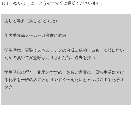
じゃわないように、どうぞご安全に退治くださいませ。
あしど毒多（あしど どくた）
某大手食品メーカー研究室に勤務。
学生時代、実験でスペルミジンの合成に成功するも、衣服に付い
たその臭いで変態呼ばわりされた苦い過去を持つ。
学生時代に得た「化学のすすめ」を合い言葉に、日常生活におけ
る化学を一般の人にわかりやすく伝えたいと日々尽力する化学オ
タク