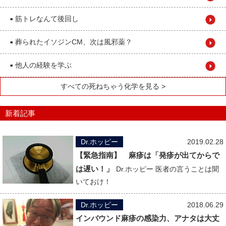
筋トレなんて後回し
■
葬られたイソジンCM、次は風邪薬？
■
他人の経験を学ぶ
■
すべての死ねちゃう化学を見る >
新着記事
Dr.ホッピー
2019.02.28
【緊急指南】 麻疹は「発疹が出てからで
は遅い！」
Dr.ホッピー 医者の言うことは聞
いておけ！
Dr.ホッピー
2018.06.29
インバウンド麻疹の感染力、アナタは大丈