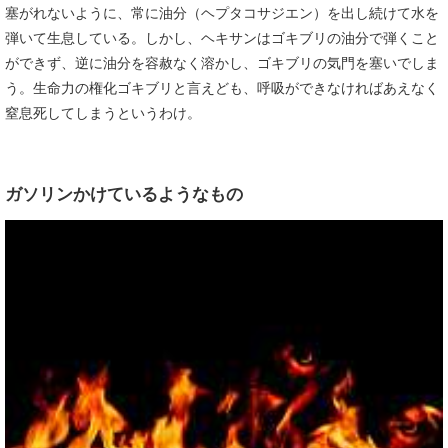
塞がれないように、常に油分（ヘプタコサジエン）を出し続けて水を
弾いて生息している。しかし、ヘキサンはゴキブリの油分で弾くこと
ができず、逆に油分を容赦なく溶かし、ゴキブリの気門を塞いでしま
う。生命力の権化ゴキブリと言えども、呼吸ができなければあえなく
窒息死してしまうというわけ。
ガソリンかけているようなもの