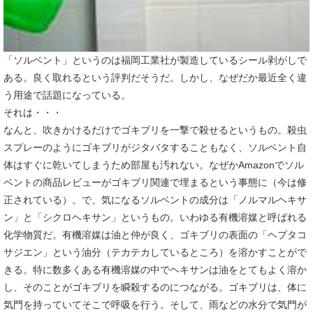
「ソルベント」というのは福岡工業社が製造しているシール剥がしで
ある。良く取れるという評判だそうだ。しかし、なぜだか最近全く違
う用途で話題になっている。
それは・・・
なんと、吹きかけるだけでゴキブリを一撃で殺せるというもの。殺虫
スプレーのようにゴキブリがジタバタすることもなく、ソルベント自
体はすぐに乾いてしまうため部屋も汚れない。なぜかAmazonでソル
ベントの商品レビューがゴキブリ関連で埋まるという事態に（今は修
正されている）。で、気になるソルベントの成分は「ノルマルヘキサ
ン」と「シクロヘキサン」というもの。いわゆる有機溶媒と呼ばれる
化学物質だ。有機溶媒は油と仲が良く、ゴキブリの表面の「ヘプタコ
サジエン」という油分（テカテカしているところ）を溶かすことがで
きる。特に数多くある有機溶媒の中でヘキサンは油をとてもよく溶か
し、そのことがゴキブリを瞬殺するのにつながる。ゴキブリは、体に
気門を持っていてそこで呼吸を行う。そして、雨などの水分で気門が