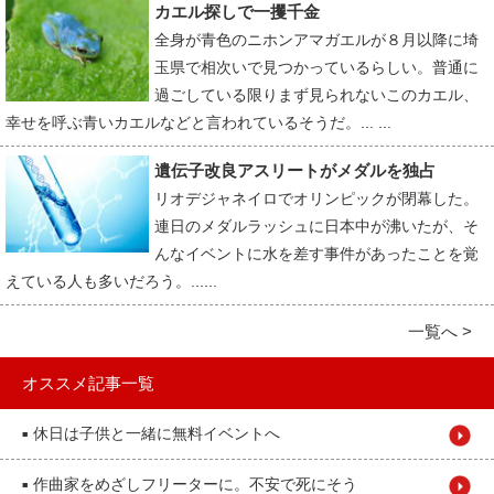
カエル探しで一攫千金
全身が青色のニホンアマガエルが８月以降に埼
玉県で相次いで見つかっているらしい。普通に
過ごしている限りまず見られないこのカエル、
幸せを呼ぶ青いカエルなどと言われているそうだ。... ...
遺伝子改良アスリートがメダルを独占
リオデジャネイロでオリンピックが閉幕した。
連日のメダルラッシュに日本中が沸いたが、そ
んなイベントに水を差す事件があったことを覚
えている人も多いだろう。......
一覧へ >
オススメ記事一覧
休日は子供と一緒に無料イベントへ
■
作曲家をめざしフリーターに。不安で死にそう
■