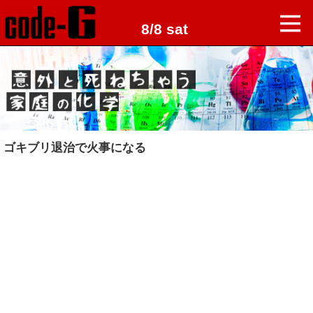
8/8 sat
ゴキブリ退治で火事になる