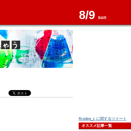
8/9
sun
#codeg_c に関するツイート
オススメ記事一覧