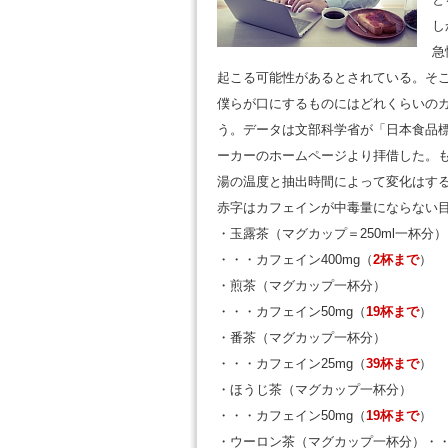
し
急
起こる可能性があるとされている。そこ
僕らが口にするものにはどれくらいの
う。データは文部科学省が「日本食品標
ーカーのホームページより拝借した。
湯の温度と抽出時間によって変化はす
赤字はカフェインが中毒量にならない
・玉露茶（マグカップ＝250ml一杯分）
・・・カフェイン400mg（
2杯まで
）
・煎茶（マグカップ一杯分）
・・・カフェイン50mg（
19杯まで
）
・番茶（マグカップ一杯分）
・・・カフェイン25mg（
39杯まで
）
・ほうじ茶（マグカップ一杯分）
・・・カフェイン50mg（
19杯まで
）
・ウーロン茶（マグカップ一杯分）・・