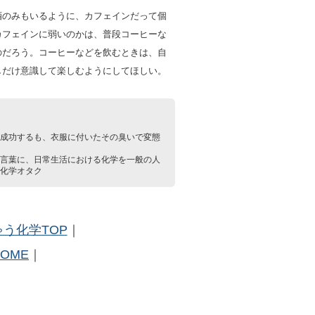
酒のみもいるように、カフェインだって個
カフェインに弱いのかは、普段コーヒーな
のだろう。コーヒーなどを飲むときは、自
しだけ意識して楽しむようにしてほしい。
成功するも、衣服に付いたその臭いで変態
言葉に、日常生活における化学を一般の人
化学オタク
う化学TOP
｜
HOME
｜