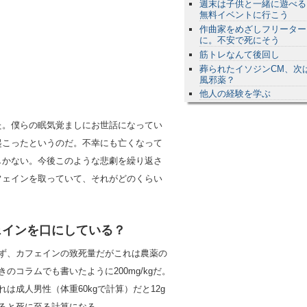
週末は子供と一緒に遊べる
無料イベントに行こう
作曲家をめざしフリーター
に。不安で死にそう
筋トレなんて後回し
葬られたイソジンCM、次
風邪薬？
他人の経験を学ぶ
た。僕らの眠気覚ましにお世話になってい
起こったというのだ。不幸にも亡くなって
しかない。今後このような悲劇を繰り返さ
フェインを取っていて、それがどのくらい
ェインを口にしている？
ず、カフェインの致死量だがこれは農薬の
きのコラムでも書いたように200mg/kgだ。
れは成人男性（体重60kgで計算）だと12g
ると死に至る計算になる。