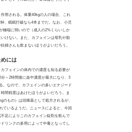
作用される。体重40kgの人の場合、これ
2杯、眠眠打破なら4本までだ。なお、小児
が極端に弱いので（成人の2%くらいしか
はいけない。また、カフェインは母乳や胎
や妊婦さんも飲まないほうがよいだろう。
ためには
、カフェインの体内での濃度も知る必要が
0分～2時間後に血中濃度が最大になり、3
ちる。なので、カフェインの多いエナジード
３時間程度はあけたほうがよいだろう。ま
0mgのもの）は頭痛薬として処方されるが、
られているようだ。ニュースによると、今回
眠不足によりこのカフェイン錠剤を飲んで
ードリンクの多用によって中毒となってし