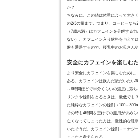
か？
ちなみに、この値は体重によって大きく
の2/3の量まで。つまり、コーヒーなら
（7歳未満）はカフェインを分解する力
ない）、カフェイン入り飲料を与えて
盤も通過するので、授乳中のお母さん
安全にカフェインを楽しむ
より安全にカフェインを楽しむために
ある。カフェインは飲んだ後だいたい3
～6時間ほどで半分くらいの濃度に落
リンクや錠剤をとるときは、最低でも
た純粋なカフェインの錠剤（100～30
その時も4時間を空けての服用が求め
亡くなってしまった方は、慢性的な睡
いたそうだ。カフェイン錠剤＋エナジ
まったと考えられる。