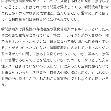
口は瞬間接着剤が広がりにくいので、火傷するほどの発熱にはならな
いと思うが、それはそれで違う問題が浮上してくる。瞬間接着剤に含
まれる多くの化学物質の危険性だ。当たり前だが、通常の工作に使う
ような瞬間接着剤は医療目的には作られていない。
瞬間接着剤は揮発性の有機溶媒や硬化促進剤のトルイジンといった人
体に有害な物質が含まれている。特に、トルイジン系の化合物の一種
であるオルト－トルイジンは、最近になって高い発がん性を持ってい
ることが見つかったばかりだ。瞬間接着剤に含まれているトルイジン
系の発がん性に関してはあまり良くわかっていないが、基本的には傷
口に使用するなんてことを想定していないため、しっかりとした安全
性テストはされていないのが現状だ。口に入ったり皮膚に触れたりで
も嫌なそういった化学物質を、自分の心臓や脳にも届くかもしれない
血液の中に塗りこんで、わざわざ人体実験に協力しなくても良いだろ
う。