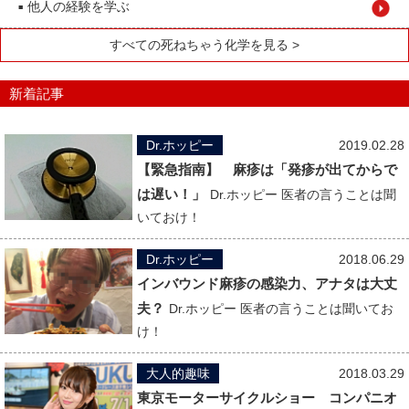
他人の経験を学ぶ
■
すべての死ねちゃう化学を見る >
新着記事
Dr.ホッピー
2019.02.28
【緊急指南】 麻疹は「発疹が出てからで
は遅い！」
Dr.ホッピー 医者の言うことは聞
いておけ！
Dr.ホッピー
2018.06.29
インバウンド麻疹の感染力、アナタは大丈
夫？
Dr.ホッピー 医者の言うことは聞いてお
け！
大人的趣味
2018.03.29
東京モーターサイクルショー コンパニオ