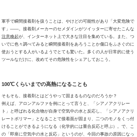
軍手で瞬間接着剤を扱うことは、やけどの可能性があり「大変危険で
す」――。接着剤メーカーのセメダインがツイッターに寄せたこんな
注意喚起
が、インターネット上で大きな注目を集めている。また、つ
いでに色々調べてみると瞬間接着剤をあろうことか傷口をふさぐのに
使おうとする人がいるようでとても驚いた。多くの人が日常的に使う
ツールなだけに、改めてその危険性をシェアしておこう。
100℃くらいまでの高熱になることも
そもそも、接着剤とはどうやって固まるものなのだろうか？
例えば、アロンアルファを例にとって言うと、「シアノアクリレー
ト」と呼ばれる化合物が自身で空気中の水と反応し、「シアノアクリ
レートポリマー」となることで接着面が固まり、二つのモノをくっ付
けることができるようになる（化学的には重合反応と呼ぶ）。で、こ
の「即座に空気中の水と反応」というのが、今回の事故の原因になっ