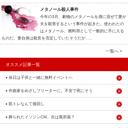
メタノール殺人事件
今年の3月、劇物のメタノールを酒に混ぜて妻が
夫を殺害するという事件が起きた。使われたの
はメタノール。燃料用として一般的に手に入る
ものだ。妻自身は殺意を否定していたそうだが......
一覧へ >
オススメ記事一覧
休日は子供と一緒に無料イベントへ
■
作曲家をめざしフリーターに。不安で死にそう
■
筋トレなんて後回し
■
葬られたイソジンCM、次は風邪薬？
■