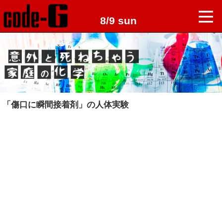
8/9 sun
「傷口に瞬間接着剤」の人体実験