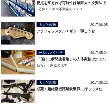
視点を変えれば可能性は無限大の投資法
月
5万稼ぐスキマ不動産のススメ
大人的趣味
2017.06.05
アラフィフメタル！ギター弾こうぜ
死ねちゃう化学
2017.05.24
「傷口に瞬間接着剤」の人体実験
意外と死
ねちゃう家庭の化学
大人的趣味
2017.05.12
必死！超絶至近距離銃撃戦に行って来た