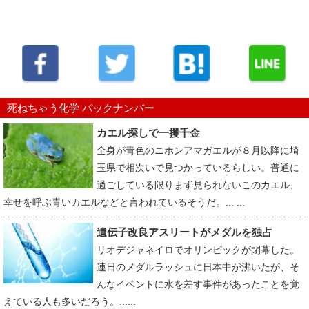
死ねちゃう化学 バックナンバー
カエル探しで一攫千金
全身が青色のニホンアマガエルが８月以降に埼
玉県で相次いで見つかっているらしい。普通に
過ごしている限りまず見られないこのカエル、
幸せを呼ぶ青いカエルなどと言われているそうだ。... ...
遺伝子改良アスリートがメダルを独占
リオデジャネイロでオリンピックが閉幕した。
連日のメダルラッシュに日本中が沸いたが、そ
んなイベントに水を差す事件があったことを覚
えている人も多いだろう。......