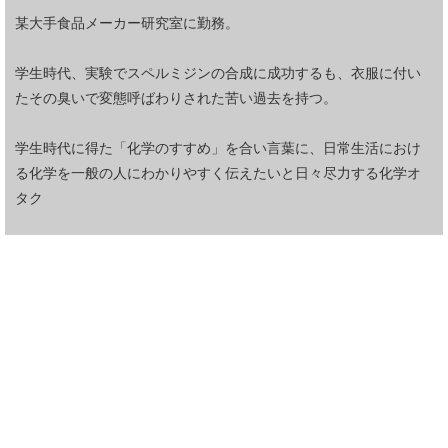
某大手食品メーカー研究室に勤務。
学生時代、実験でスペルミジンの合成に成功するも、衣服に付い
たその臭いで変態呼ばわりされた苦い過去を持つ。
学生時代に得た「化学のすすめ」を合い言葉に、日常生活におけ
る化学を一般の人にわかりやすく伝えたいと日々尽力する化学オ
タク