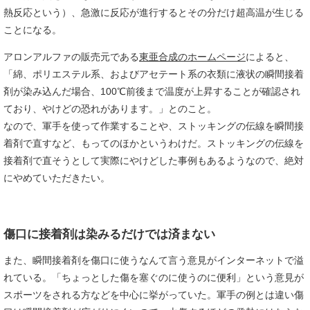
熱反応という）、急激に反応が進行するとその分だけ超高温が生じる
ことになる。
アロンアルファの販売元である
東亜合成のホームページ
によると、
「綿、ポリエステル系、およびアセテート系の衣類に液状の瞬間接着
剤が染み込んだ場合、100℃前後まで温度が上昇することが確認され
ており、やけどの恐れがあります。」とのこと。
なので、軍手を使って作業することや、ストッキングの伝線を瞬間接
着剤で直すなど、もってのほかというわけだ。ストッキングの伝線を
接着剤で直そうとして実際にやけどした事例もあるようなので、絶対
にやめていただきたい。
傷口に接着剤は染みるだけでは済まない
また、瞬間接着剤を傷口に使うなんて言う意見がインターネットで溢
れている。「ちょっとした傷を塞ぐのに使うのに便利」という意見が
スポーツをされる方などを中心に挙がっていた。軍手の例とは違い傷