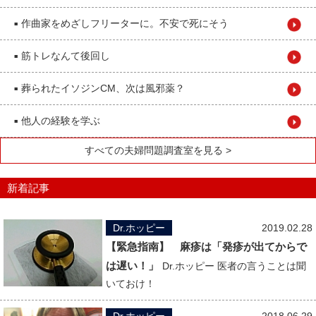
作曲家をめざしフリーターに。不安で死にそう
■
筋トレなんて後回し
■
葬られたイソジンCM、次は風邪薬？
■
他人の経験を学ぶ
■
すべての夫婦問題調査室を見る >
新着記事
Dr.ホッピー
2019.02.28
【緊急指南】 麻疹は「発疹が出てからで
は遅い！」
Dr.ホッピー 医者の言うことは聞
いておけ！
Dr.ホッピー
2018.06.29