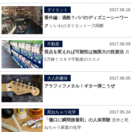
ダイエット
2017.06.16
番外編：過酷？パパのディズニーシーワー
ク
いいわけダイエット一刀両断
不動産
2017.06.09
視点を変えれば可能性は無限大の投資法
月
5万稼ぐスキマ不動産のススメ
大人的趣味
2017.06.05
アラフィフメタル！ギター弾こうぜ
死ねちゃう化学
2017.05.24
「傷口に瞬間接着剤」の人体実験
意外と死
ねちゃう家庭の化学