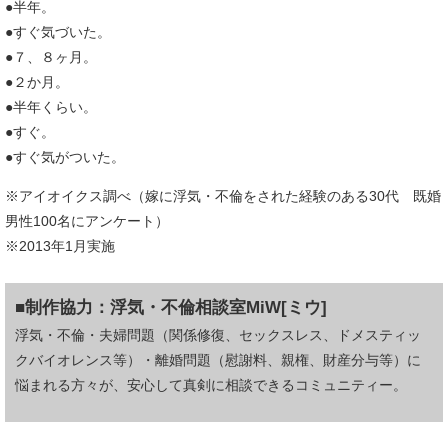
●半年。
●すぐ気づいた。
●７、８ヶ月。
●２か月。
●半年くらい。
●すぐ。
●すぐ気がついた。
※アイオイクス調べ（嫁に浮気・不倫をされた経験のある30代 既婚
男性100名にアンケート）
※2013年1月実施
■制作協力：
浮気・不倫相談室MiW[ミウ]
浮気・不倫・夫婦問題（関係修復、セックスレス、ドメスティッ
クバイオレンス等）・離婚問題（慰謝料、親権、財産分与等）に
悩まれる方々が、安心して真剣に相談できるコミュニティー。