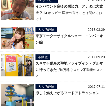
インバウンド麻疹の感染力、アナタは大丈
夫？
Dr.ホッピー 医者の言うことは聞いてお
け！
大人的趣味
2018.03.29
東京モーターサイクルショー コンパニオ
ン編
不動産
2017.09.20
スキマ不動産の聖地ドライブイン・ダルマ
に行ってきた
月5万稼ぐスキマ不動産のスス
メ
大人的趣味
2017.07.11
涼しく燃え上がるフードアトラクション