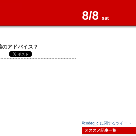
8/8
sat
誰のアドバイス？
#codeg_c に関するツイート
オススメ記事一覧