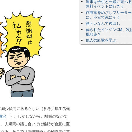
週末は子供と一緒に遊べる
無料イベントに行こう
作曲家をめざしフリーター
に。不安で死にそう
筋トレなんて後回し
葬られたイソジンCM、次
風邪薬？
他人の経験を学ぶ
に減少傾向にあるらしい（参考／厚生労働
概況
）。しかしながら、離婚のなかで
り、夫婦間の話し合いでは離婚が合意に至
になる。そこで『調停離婚』の経験者にア