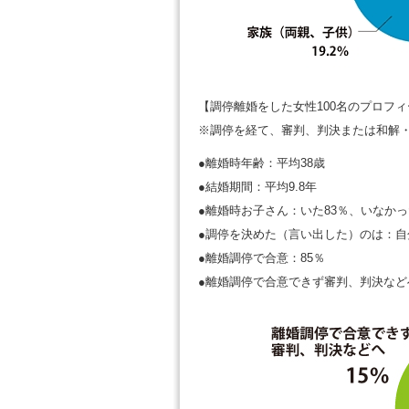
【調停離婚をした女性100名のプロフ
※調停を経て、審判、判決または和解
●離婚時年齢：平均38歳
●結婚期間：平均9.8年
●離婚時お子さん：いた83％、いなかっ
●調停を決めた（言い出した）のは：自分
●離婚調停で合意：85％
●離婚調停で合意できず審判、判決など