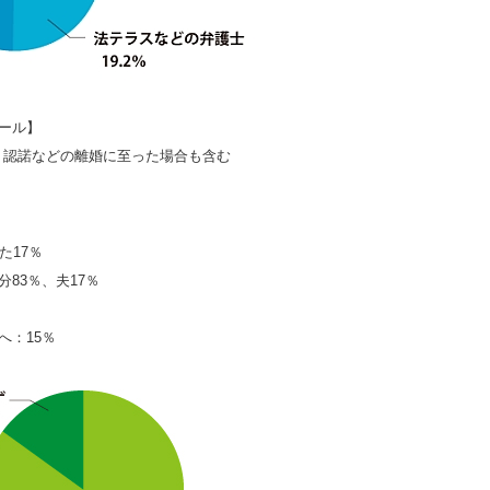
ィール】
・認諾などの離婚に至った場合も含む
た17％
83％、夫17％
へ：15％