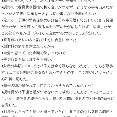
●相手に多少なりとも、法的なダメージを知ってもらった
●調停では養育費や親権で折り合いがつかず、どうする事も出来なか
ったが終了後に親権を一人ずつ持つ事になり決着が付いた。
●元夫が、子供の学資保険の掛け金分を半分返してほしいと言う要望
だったが、そう言って来る元夫の言い分が信じられず、躊躇したが、
この部分を私が受け入れたら合意するのでしぶしぶ承諾した。
●養育費の支払のみの話ですぐに合意に至った
●慰謝料の額で合意に至ったから
●自分の思っていた金額で決まったので
●手切れ金を払う形で落ち着いた
●財産分与額については相手方は全く譲らなかったが、こちらが譲歩
すれば年金分割割合を譲ると言ってきたので、早く離婚したかったた
め和解に応じた。
●相手の嘘が暴かれて、向こうがあきらめて合意に至った
●調停員が相手側と話がつかないので裁判にした方がいいとのことで
したが、調停員の説得もあり、費用や期間が掛るので相手側の条件に
合意した。
●判決をもらっても良いと思っていたが、５年間のうち２度の調停・