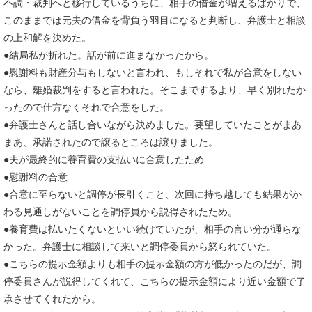
不調・裁判へと移行しているうちに、相手の借金が増えるばかりで、
このままでは元夫の借金を背負う羽目になると判断し、弁護士と相談
の上和解を決めた。
●結局私が折れた。話が前に進まなかったから。
●慰謝料も財産分与もしないと言われ、もしそれで私が合意をしない
なら、離婚裁判をすると言われた。そこまでするより、早く別れたか
ったので仕方なくそれで合意をした。
●弁護士さんと話し合いながら決めました。要望していたことがまあ
まあ、承諾されたので譲るところは譲りました。
●夫が最終的に養育費の支払いに合意したため
●慰謝料の合意
●合意に至らないと調停が長引くこと、次回に持ち越しても結果がか
わる見通しがないことを調停員から説得されたため。
●養育費は払いたくないといい続けていたが、相手の言い分が通らな
かった。弁護士に相談して来いと調停委員から怒られていた。
●こちらの提示金額よりも相手の提示金額の方が低かったのだが、調
停委員さんが説得してくれて、こちらの提示金額により近い金額で了
承させてくれたから。