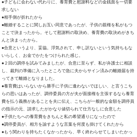
●子どもに会わない代わりに、養育費と慰謝料などの金銭面を一切要
求しない
●相手側が折れたから
●離婚することに関しお互い同意であったが、子供の親権を私がもつ
ことで決まったから。そして慰謝料の取決め、養育費の取決めがきち
んと決まったから。
●合意というより、妥協。浮気されて、申し訳ないという気持ちもな
いらしく、お金でかたをつけられた感じ。
●２回の調停を試みてみましたが、合意に至らず、私が弁護士に相談
し、裁判の準備に入ったところで急に夫からサイン済みの離婚届を持
ってきて離婚となりました。
●養育費はいらないから勝手に子供に逢わないでほしい、と言うこち
らの思いはあったが、調停委員の方が夫が面接権を主張するなら養育
費を払う義務があることを夫に伝え、こちらが一般的な金額を調停員
の指示の元、請求したがかなり値切られて仕方なしに合意した
●子供たちへの養育費をきちんと私の希望通りになったので
●調停委員が、相方を諭すような言葉を何度も掛けてくれたから
●もう関わりを持ちたくなかったから、早く終わらせてしまいたかっ