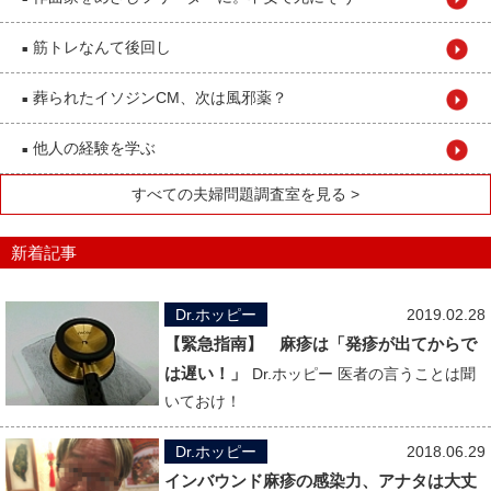
筋トレなんて後回し
■
葬られたイソジンCM、次は風邪薬？
■
他人の経験を学ぶ
■
すべての夫婦問題調査室を見る >
新着記事
Dr.ホッピー
2019.02.28
【緊急指南】 麻疹は「発疹が出てからで
は遅い！」
Dr.ホッピー 医者の言うことは聞
いておけ！
Dr.ホッピー
2018.06.29
インバウンド麻疹の感染力、アナタは大丈