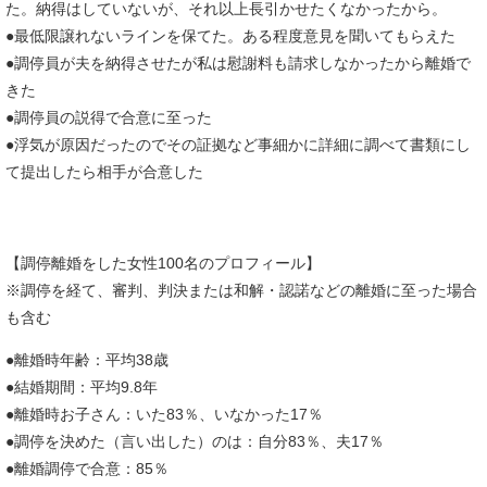
た。納得はしていないが、それ以上長引かせたくなかったから。
●最低限譲れないラインを保てた。ある程度意見を聞いてもらえた
●調停員が夫を納得させたが私は慰謝料も請求しなかったから離婚で
きた
●調停員の説得で合意に至った
●浮気が原因だったのでその証拠など事細かに詳細に調べて書類にし
て提出したら相手が合意した
【調停離婚をした女性100名のプロフィール】
※調停を経て、審判、判決または和解・認諾などの離婚に至った場合
も含む
●離婚時年齢：平均38歳
●結婚期間：平均9.8年
●離婚時お子さん：いた83％、いなかった17％
●調停を決めた（言い出した）のは：自分83％、夫17％
●離婚調停で合意：85％