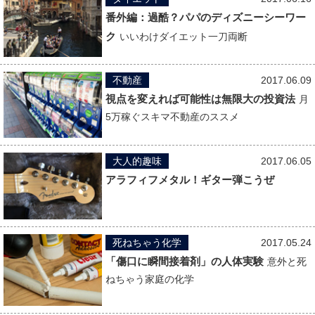
番外編：過酷？パパのディズニーシーワー
ク
いいわけダイエット一刀両断
不動産
2017.06.09
視点を変えれば可能性は無限大の投資法
月
5万稼ぐスキマ不動産のススメ
大人的趣味
2017.06.05
アラフィフメタル！ギター弾こうぜ
死ねちゃう化学
2017.05.24
「傷口に瞬間接着剤」の人体実験
意外と死
ねちゃう家庭の化学