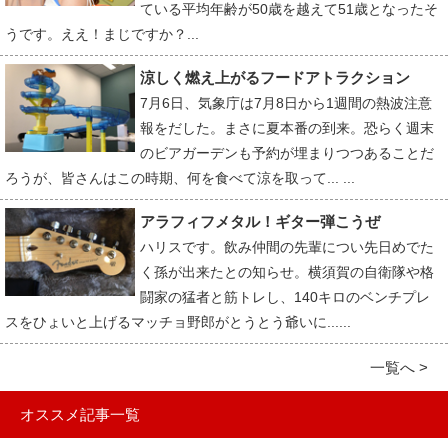
ている平均年齢が50歳を越えて51歳となったそ
うです。ええ！まじですか？...
涼しく燃え上がるフードアトラクション
7月6日、気象庁は7月8日から1週間の熱波注意
報をだした。まさに夏本番の到来。恐らく週末
のビアガーデンも予約が埋まりつつあることだ
ろうが、皆さんはこの時期、何を食べて涼を取って... ...
アラフィフメタル！ギター弾こうぜ
ハリスです。飲み仲間の先輩につい先日めでた
く孫が出来たとの知らせ。横須賀の自衛隊や格
闘家の猛者と筋トレし、140キロのベンチプレ
スをひょいと上げるマッチョ野郎がとうとう爺いに......
一覧へ >
オススメ記事一覧