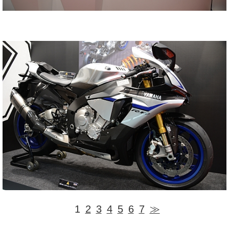
1
2
3
4
5
6
7
≫