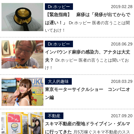
Dr.ホッピー
2019.02.28
【緊急指南】 麻疹は「発疹が出てからで
は遅い！」
Dr.ホッピー 医者の言うことは聞
いておけ！
Dr.ホッピー
2018.06.29
インバウンド麻疹の感染力、アナタは大丈
夫？
Dr.ホッピー 医者の言うことは聞いてお
け！
大人的趣味
2018.03.29
東京モーターサイクルショー コンパニオ
ン編
不動産
2017.09.20
スキマ不動産の聖地ドライブイン・ダルマ
に行ってきた
月5万稼ぐスキマ不動産のスス