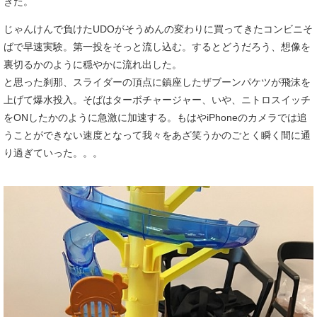
きた。
じゃんけんで負けたUDOがそうめんの変わりに買ってきたコンビニそ
ばで早速実験。第一投をそっと流し込む。するとどうだろう、想像を
裏切るかのように穏やかに流れ出した。
と思った刹那、スライダーの頂点に鎮座したザブーンパケツが飛沫を
上げて爆水投入。そばはターボチャージャー、いや、ニトロスイッチ
をONしたかのように急激に加速する。もはやiPhoneのカメラでは追
うことができない速度となって我々をあざ笑うかのごとく瞬く間に通
り過ぎていった。。。