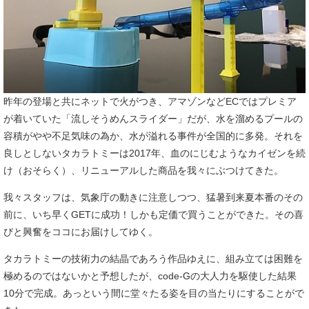
昨年の登場と共にネットで火がつき、アマゾンなどECではプレミア
が着いていた「流しそうめんスライダー」だが、水を溜めるプールの
容積がやや不足気味の為か、水が溢れる事件が全国的に多発。それを
良しとしないタカラトミーは2017年、血のにじむようなカイゼンを続
け（おそらく）、リニューアルした商品を我々にぶつけてきた。
我々スタッフは、気象庁の動きに注意しつつ、猛暑到来夏本番のその
前に、いち早くGETに成功！しかも定価で買うことができた。その喜
びと興奮をココにお届けしてゆく。
タカラトミーの技術力の結晶であろう作品ゆえに、組み立ては困難を
極めるのではないかと予想したが、code-Gの大人力を駆使した結果
10分で完成。あっという間に堂々たる姿を目の当たりにすることがで