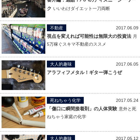
ク
いいわけダイエット一刀両断
不動産
2017.06.09
視点を変えれば可能性は無限大の投資法
月
5万稼ぐスキマ不動産のススメ
大人的趣味
2017.06.05
アラフィフメタル！ギター弾こうぜ
死ねちゃう化学
2017.05.24
「傷口に瞬間接着剤」の人体実験
意外と死
ねちゃう家庭の化学
大人的趣味
2017.05.12