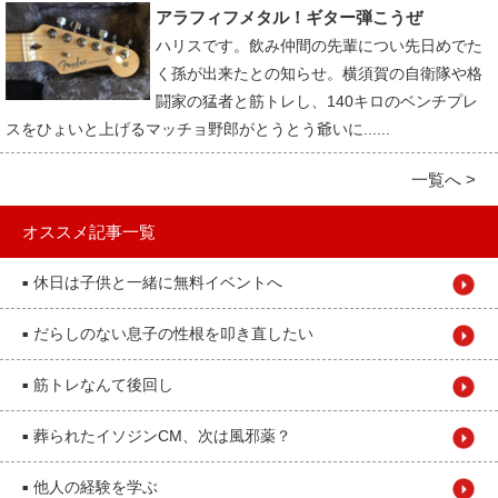
アラフィフメタル！ギター弾こうぜ
ハリスです。飲み仲間の先輩につい先日めでた
く孫が出来たとの知らせ。横須賀の自衛隊や格
闘家の猛者と筋トレし、140キロのベンチプレ
スをひょいと上げるマッチョ野郎がとうとう爺いに......
一覧へ >
オススメ記事一覧
休日は子供と一緒に無料イベントへ
■
だらしのない息子の性根を叩き直したい
■
筋トレなんて後回し
■
葬られたイソジンCM、次は風邪薬？
■
他人の経験を学ぶ
■