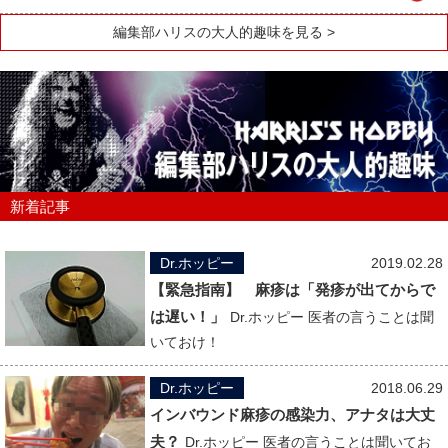
編集部ハリスの大人的趣味を見る >
新着記事
Dr.ホッピー
2019.02.28
【緊急指南】 麻疹は「発疹が出てからで
は遅い！」
Dr.ホッピー 医者の言うことは聞
いておけ！
Dr.ホッピー
2018.06.29
インバウンド麻疹の感染力、アナタは大丈
夫？
Dr.ホッピー 医者の言うことは聞いてお