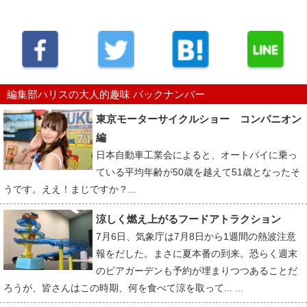
編集部ハリスの大人的趣味 バックナンバー
東京モーターサイクルショー コンパニオン
編
日本自動車工業会によると、オートバイに乗っ
ている平均年齢が50歳を越えて51歳となったそ
うです。ええ！まじですか？...
涼しく燃え上がるフードアトラクション
7月6日、気象庁は7月8日から1週間の熱波注意
報をだした。まさに夏本番の到来。恐らく週末
のビアガーデンも予約が埋まりつつあることだ
ろうが、皆さんはこの時期、何を食べて涼を取って... ...