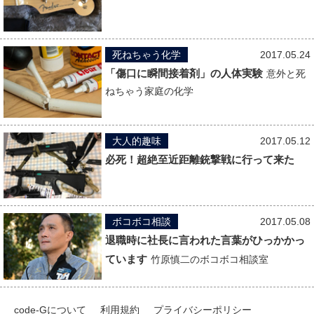
死ねちゃう化学
2017.05.24
「傷口に瞬間接着剤」の人体実験
意外と死
ねちゃう家庭の化学
大人的趣味
2017.05.12
必死！超絶至近距離銃撃戦に行って来た
ボコボコ相談
2017.05.08
退職時に社長に言われた言葉がひっかかっ
ています
竹原慎二のボコボコ相談室
code-Gについて
利用規約
プライバシーポリシー