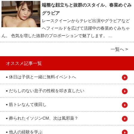
端整な顔立ちと抜群のスタイル、春菜めぐみ
グラビア
レースクイーンからテレビ出演やグラビアなど
へフィールドを広げて活躍中の春菜めぐみちゃ
ん。 色気を増した抜群のプロポーションで魅了します。 ...
一覧へ >
オススメ記事一覧
休日は子供と一緒に無料イベントへ
■
だらしのない息子の性根を叩き直したい
■
筋トレなんて後回し
■
葬られたイソジンCM、次は風邪薬？
■
他人の経験を学ぶ
■