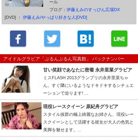
ール
ブログ：
伊藤えみのすっぴん広場DX
[DVD] ：
伊藤えみ/やっぱり好きな人[DVD]
アイドルグラビア「ぷるんぷるん写真館」 バックナンバー
甘い笑顔であなたに密着 永井里菜グラビア
ミスFLASH 2013グランプリの永井里菜ちゃ
ん。すぐ隣にいるようなドキドキするシチュエ
ーションで迫ります! ...
現役レースクイーン 原紀舟グラビア
スタイル抜群の極上綺麗なお姉さん、現役レー
スクイーンとして活躍する彼女が大人の色気と
美脚を魅せます。...