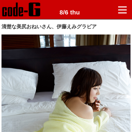
8/6 thu
清楚な美尻おねいさん、伊藤えみグラビア