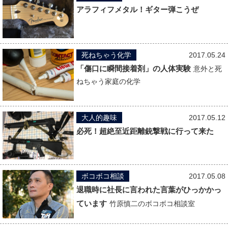
アラフィフメタル！ギター弾こうぜ
死ねちゃう化学
2017.05.24
「傷口に瞬間接着剤」の人体実験
意外と死
ねちゃう家庭の化学
大人的趣味
2017.05.12
必死！超絶至近距離銃撃戦に行って来た
ボコボコ相談
2017.05.08
退職時に社長に言われた言葉がひっかかっ
ています
竹原慎二のボコボコ相談室