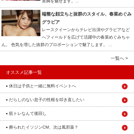
美脚を魅せます。...
端整な顔立ちと抜群のスタイル、春菜めぐみ
グラビア
レースクイーンからテレビ出演やグラビアなど
へフィールドを広げて活躍中の春菜めぐみちゃ
ん。 色気を増した抜群のプロポーションで魅了します。 ...
一覧へ >
オススメ記事一覧
休日は子供と一緒に無料イベントへ
■
だらしのない息子の性根を叩き直したい
■
筋トレなんて後回し
■
葬られたイソジンCM、次は風邪薬？
■