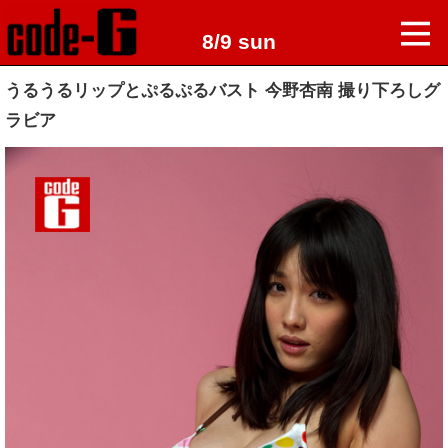
8/9 sun
うるうるリップとぷるぷるバスト 今野杏南 撮り下ろしグ
ラビア