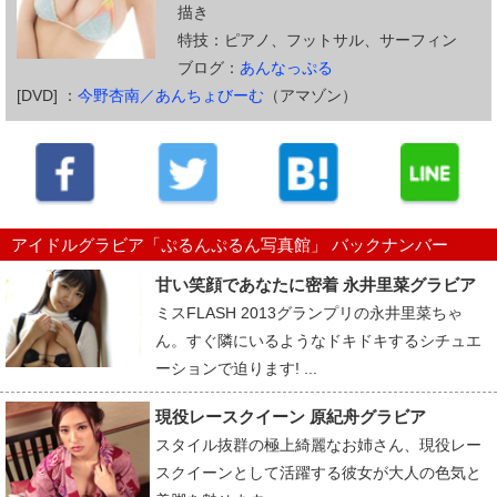
描き
特技：ピアノ、フットサル、サーフィン
ブログ：
あんなっぷる
[DVD] ：
今野杏南／あんちょびーむ
（アマゾン）
アイドルグラビア「ぷるんぷるん写真館」 バックナンバー
甘い笑顔であなたに密着 永井里菜グラビア
ミスFLASH 2013グランプリの永井里菜ちゃ
ん。すぐ隣にいるようなドキドキするシチュエ
ーションで迫ります! ...
現役レースクイーン 原紀舟グラビア
スタイル抜群の極上綺麗なお姉さん、現役レー
スクイーンとして活躍する彼女が大人の色気と