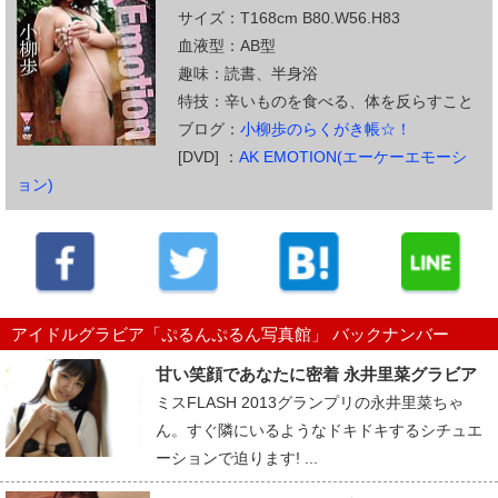
サイズ：T168cm B80.W56.H83
血液型：AB型
趣味：読書、半身浴
特技：辛いものを食べる、体を反らすこと
ブログ：
小柳歩のらくがき帳☆！
[DVD] ：
AK EMOTION(エーケーエモーシ
ョン)
アイドルグラビア「ぷるんぷるん写真館」 バックナンバー
甘い笑顔であなたに密着 永井里菜グラビア
ミスFLASH 2013グランプリの永井里菜ちゃ
ん。すぐ隣にいるようなドキドキするシチュエ
ーションで迫ります! ...