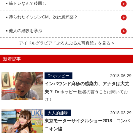
筋トレなんて後回し
■
葬られたイソジンCM、次は風邪薬？
■
他人の経験を学ぶ
■
アイドルグラビア「ぷるんぷるん写真館」を見る >
新着記事
Dr.ホッピー
2018.06.29
インバウンド麻疹の感染力、アナタは大丈
夫？
Dr.ホッピー 医者の言うことは聞いてお
け！
大人的趣味
2018.03.29
東京モーターサイクルショー2018 コンパ
ニオン編