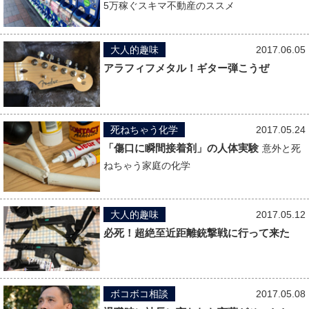
5万稼ぐスキマ不動産のススメ
大人的趣味
2017.06.05
アラフィフメタル！ギター弾こうぜ
死ねちゃう化学
2017.05.24
「傷口に瞬間接着剤」の人体実験
意外と死
ねちゃう家庭の化学
大人的趣味
2017.05.12
必死！超絶至近距離銃撃戦に行って来た
ボコボコ相談
2017.05.08