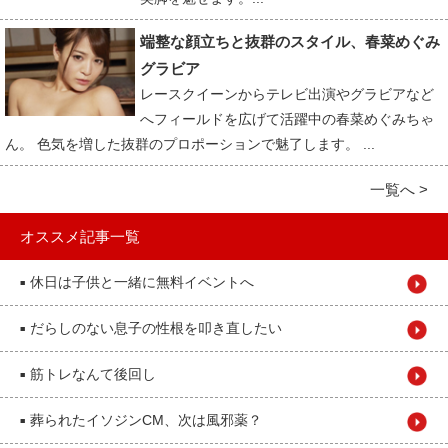
端整な顔立ちと抜群のスタイル、春菜めぐみ
グラビア
レースクイーンからテレビ出演やグラビアなど
へフィールドを広げて活躍中の春菜めぐみちゃ
ん。 色気を増した抜群のプロポーションで魅了します。 ...
一覧へ >
オススメ記事一覧
休日は子供と一緒に無料イベントへ
■
だらしのない息子の性根を叩き直したい
■
筋トレなんて後回し
■
葬られたイソジンCM、次は風邪薬？
■