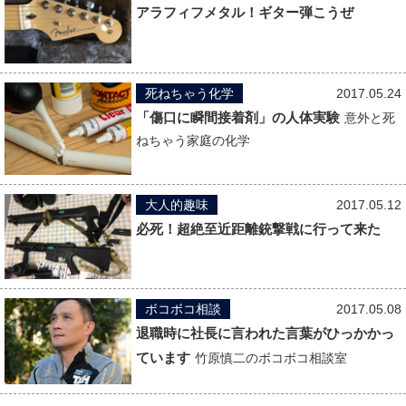
アラフィフメタル！ギター弾こうぜ
死ねちゃう化学
2017.05.24
「傷口に瞬間接着剤」の人体実験
意外と死
ねちゃう家庭の化学
大人的趣味
2017.05.12
必死！超絶至近距離銃撃戦に行って来た
ボコボコ相談
2017.05.08
退職時に社長に言われた言葉がひっかかっ
ています
竹原慎二のボコボコ相談室