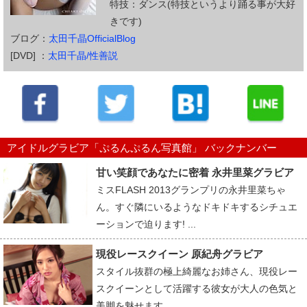
特技：ダンス(特技というより踊る事が大好
きです)
ブログ：
太田千晶OfficialBlog
[DVD] ：
太田千晶/性善説
アイドルグラビア「ぷるんぷるん写真館」 バックナンバー
甘い笑顔であなたに密着 永井里菜グラビア
ミスFLASH 2013グランプリの永井里菜ちゃ
ん。すぐ隣にいるようなドキドキするシチュエ
ーションで迫ります! ...
現役レースクイーン 原紀舟グラビア
スタイル抜群の極上綺麗なお姉さん、現役レー
スクイーンとして活躍する彼女が大人の色気と
美脚を魅せます。...