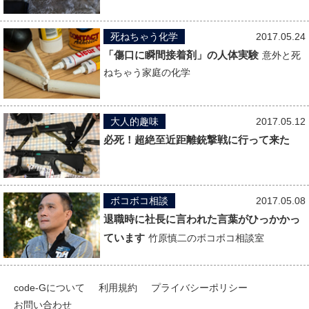
死ねちゃう化学
2017.05.24
「傷口に瞬間接着剤」の人体実験
意外と死
ねちゃう家庭の化学
大人的趣味
2017.05.12
必死！超絶至近距離銃撃戦に行って来た
ボコボコ相談
2017.05.08
退職時に社長に言われた言葉がひっかかっ
ています
竹原慎二のボコボコ相談室
code-Gについて
利用規約
プライバシーポリシー
お問い合わせ