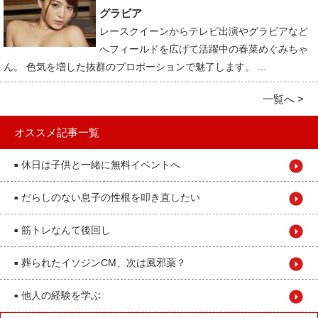
グラビア
レースクイーンからテレビ出演やグラビアなど
へフィールドを広げて活躍中の春菜めぐみちゃ
ん。 色気を増した抜群のプロポーションで魅了します。 ...
一覧へ >
オススメ記事一覧
休日は子供と一緒に無料イベントへ
■
だらしのない息子の性根を叩き直したい
■
筋トレなんて後回し
■
葬られたイソジンCM、次は風邪薬？
■
他人の経験を学ぶ
■