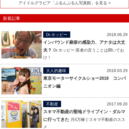
アイドルグラビア「ぷるんぷるん写真館」を見る >
新着記事
Dr.ホッピー
2018.06.29
インバウンド麻疹の感染力、アナタは大丈
夫？
Dr.ホッピー 医者の言うことは聞いてお
け！
大人的趣味
2018.03.29
東京モーターサイクルショー2018 コンパ
ニオン編
不動産
2017.09.20
スキマ不動産の聖地ドライブイン・ダルマ
に行ってきた
月5万稼ぐスキマ不動産のスス
メ