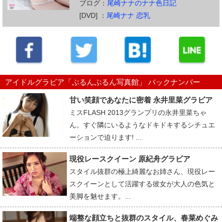
ブログ：
尾崎ナナのナナ色日記
[DVD] ：
尾崎ナナ 恋乳
アイドルグラビア「ぷるんぷるん写真館」 バックナンバー
甘い笑顔であなたに密着 永井里菜グラビア
ミスFLASH 2013グランプリの永井里菜ちゃ
ん。すぐ隣にいるようなドキドキするシチュエ
ーションで迫ります! ...
現役レースクイーン 原紀舟グラビア
スタイル抜群の極上綺麗なお姉さん、現役レー
スクイーンとして活躍する彼女が大人の色気と
美脚を魅せます。...
端整な顔立ちと抜群のスタイル、春菜めぐみ