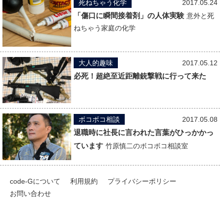
死ねちゃう化学
2017.05.24
「傷口に瞬間接着剤」の人体実験
意外と死
ねちゃう家庭の化学
大人的趣味
2017.05.12
必死！超絶至近距離銃撃戦に行って来た
ボコボコ相談
2017.05.08
退職時に社長に言われた言葉がひっかかっ
ています
竹原慎二のボコボコ相談室
code-Gについて
利用規約
プライバシーポリシー
お問い合わせ