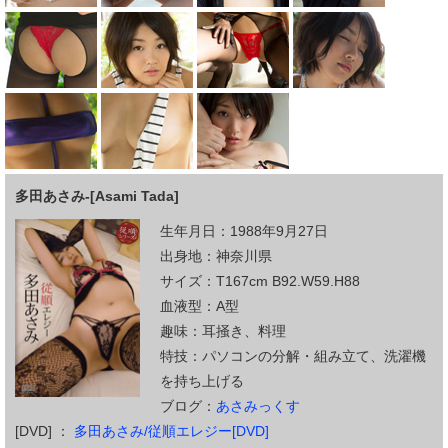
多田あさみ-[Asami Tada]
生年月日：1988年9月27日
出身地：神奈川県
サイズ：T167cm B92.W59.H88
血液型：A型
趣味：耳掻き、料理
特技：パソコンの分解・組み立て、洗濯機
を持ち上げる
ブログ：
あさみっくす
[DVD] ：
多田あさみ/従順エレジー[DVD]