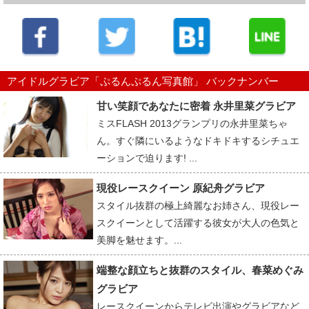
アイドルグラビア「ぷるんぷるん写真館」 バックナンバー
甘い笑顔であなたに密着 永井里菜グラビア
ミスFLASH 2013グランプリの永井里菜ちゃ
ん。すぐ隣にいるようなドキドキするシチュエ
ーションで迫ります! ...
現役レースクイーン 原紀舟グラビア
スタイル抜群の極上綺麗なお姉さん、現役レー
スクイーンとして活躍する彼女が大人の色気と
美脚を魅せます。...
端整な顔立ちと抜群のスタイル、春菜めぐみ
グラビア
レースクイーンからテレビ出演やグラビアなど