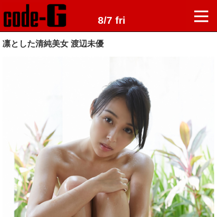
8/7 fri
凛とした清純美女 渡辺未優