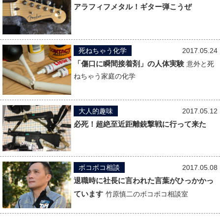
アラフィフメタル！ギター弾こうぜ
死ねちゃう化学
2017.05.24
「傷口に瞬間接着剤」の人体実験
意外と死
ねちゃう家庭の化学
大人的趣味
2017.05.12
必死！超絶至近距離銃撃戦に行って来た
ボコボコ相談
2017.05.08
退職時に社長に言われた言葉がひっかかっ
ています
竹原慎二のボコボコ相談室