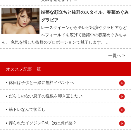
端整な顔立ちと抜群のスタイル、春菜めぐみ
グラビア
レースクイーンからテレビ出演やグラビアなど
へフィールドを広げて活躍中の春菜めぐみちゃ
ん。 色気を増した抜群のプロポーションで魅了します。 ...
一覧へ >
オススメ記事一覧
休日は子供と一緒に無料イベントへ
■
だらしのない息子の性根を叩き直したい
■
筋トレなんて後回し
■
葬られたイソジンCM、次は風邪薬？
■