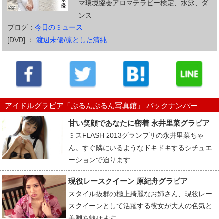
マ環境協会アロマテラピー検定、水泳、ダ
ンス
ブログ：
今日のミュース
[DVD] ：
渡辺未優/凛とした清純
アイドルグラビア「ぷるんぷるん写真館」 バックナンバー
甘い笑顔であなたに密着 永井里菜グラビア
ミスFLASH 2013グランプリの永井里菜ちゃ
ん。すぐ隣にいるようなドキドキするシチュエ
ーションで迫ります! ...
現役レースクイーン 原紀舟グラビア
スタイル抜群の極上綺麗なお姉さん、現役レー
スクイーンとして活躍する彼女が大人の色気と
美脚を魅せます。...