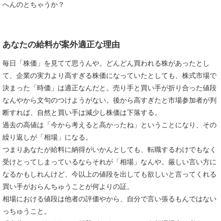
へんのとちゃうか？
あなたの給料が案外適正な理由
毎日「株価」を見てて思うんや。どんどん買われる株があったとし
て、企業の実力より高すぎる株価になっていたとしても、株式市場で
決まった「時価」は適正なんだと。売り手と買い手が折り合った値段
なんやから文句のつけようがない。後から高すぎたと市場参加者が判
断すれば、自然と買い手は減少し株価は下落する。
過去の高値は「今から考えると高かったね」ということになり、その
繰り返しが「相場」になる。
つまりあなたが給料に納得がいかんとしても、転職するわけでもなく
受けとってしまっているならそれが「相場」なんや。厳しい言い方に
なるかもしれんけど、今以上の値段を出しても欲しいと言ってくれる
買い手がおらんちゅうことが何よりの証。
相場における値段は他者の評価やから、自分で言い張るもんではない
っちゅうこと。