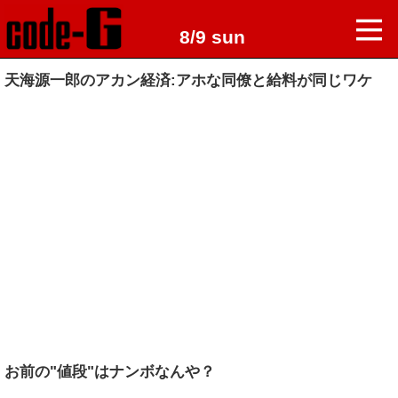
8/9 sun
天海源一郎のアカン経済:アホな同僚と給料が同じワケ
お前の"値段"はナンボなんや？