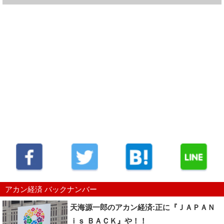
アカン経済 バックナンバー
天海源一郎のアカン経済:正に『ＪＡＰＡＮ
ｉｓ ＢＡＣＫ』や！！