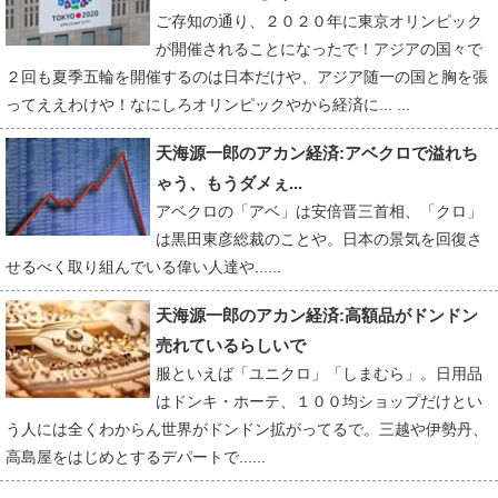
ご存知の通り、２０２０年に東京オリンピック
が開催されることになったで！アジアの国々で
２回も夏季五輪を開催するのは日本だけや、アジア随一の国と胸を張
ってええわけや！なにしろオリンピックやから経済に... ...
天海源一郎のアカン経済:アベクロで溢れち
ゃう、もうダメぇ...
アベクロの「アベ」は安倍晋三首相、「クロ」
は黒田東彦総裁のことや。日本の景気を回復さ
せるべく取り組んでいる偉い人達や......
天海源一郎のアカン経済:高額品がドンドン
売れているらしいで
服といえば「ユニクロ」「しまむら」。日用品
はドンキ・ホーテ、１００均ショップだけとい
う人には全くわからん世界がドンドン拡がってるで。三越や伊勢丹、
高島屋をはじめとするデパートで......