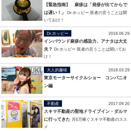
【緊急指南】 麻疹は「発疹が出てからで
は遅い！」
Dr.ホッピー 医者の言うことは聞
いておけ！
Dr.ホッピー
2018.06.29
インバウンド麻疹の感染力、アナタは大丈
夫？
Dr.ホッピー 医者の言うことは聞いてお
け！
大人的趣味
2018.03.29
東京モーターサイクルショー コンパニオ
ン編
不動産
2017.09.20
スキマ不動産の聖地ドライブイン・ダルマ
に行ってきた
月5万稼ぐスキマ不動産のスス
メ