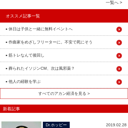
一覧へ >
オススメ記事一覧
休日は子供と一緒に無料イベントへ
■
作曲家をめざしフリーターに。不安で死にそう
■
筋トレなんて後回し
■
葬られたイソジンCM、次は風邪薬？
■
他人の経験を学ぶ
■
すべてのアカン経済を見る >
新着記事
Dr.ホッピー
2019.02.28