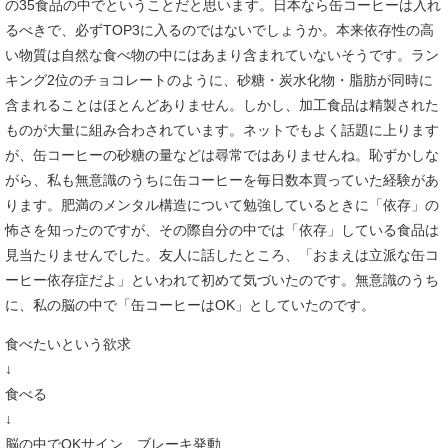
の35食品の中でということだと思います。日本なら缶コーヒーは入れ
るべきで、必ずTOP3に入るのではないでしょうか。本来依存性の高
い物質は自然な食べ物の中にはあまり含まれていないそうです。ラン
キング2位のチョコレートのように、砂糖・炭水化物・脂肪が同時に
含まれることはほとんどありません。しかし、加工食品は精製された
ものが大量に組み合わされています。ネットでもよく話題に上ります
が、缶コーヒーの砂糖の量などは尋常ではありませんね。恥ずかしな
がら、私も無意識のうちに缶コーヒーを毎日数本買っていた経験があ
ります。肥満のメンタル構造について勉強しているときに「依存」の
怖さを知ったのですが、その際自分の中では「依存」している食品は
見当たりませんでした。友人に話したところ、「おまえは立派な缶コ
ーヒー依存症だよ」といわれて初めて気づいたのです。無意識のうち
に、私の脳の中で「缶コーヒーはOK」としていたのです。
食べたいという欲求
↓
食べる
↓
脳の中でOKサイン、ブレーキ発動