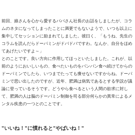
前回、娘さんを心から愛するパパさん社長のお話をしましたが、コラ
ムのネタになってしまったことに満更でもないようで、いつも以上に
集中してセッションに励まれてしました。彼曰く、「もうね、先生の
コラムを読んだらドーパミンがドバドバですわ。なんか、自分をほめ
てあげたいですよ～」
とのことです。良い方向に作用してほっといたしました。これが、以
前のようにおいしいもの、食べたいものをバンバン食べ続けてからの
ドーパミンでしたら、いつまでたっても痩せないですからね。ドーパ
ミンで思い出したのですが、近年、肥満は病気であるとする学説が議
論に登っているそうです。どうやら食べるという人間の欲求に対し
て、肥満の人は脳のドーパミン制御を司る部分何らかの異常によるメ
ンタル疾患の一つとのことです。
”いいね！”に慣れると”やばいね！”