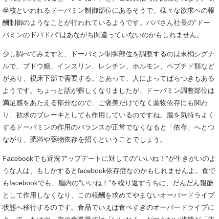
坐核といわれるドーパミン制御部位にあるそうで、様々な欲求への報
酬制御のようなことが行われているようです。パパさん社長の"ドー
パミンのドバドバ"はあながち間違っていないのかもしれません。
少し調べてみますと、ドーパミン制御部位を調整するのは末梢シグナ
ルで、ブドウ糖、インスリン、レシチン、ホルモン、ペプチド類など
があり、視床下部で需要する。とあって、人によってばらつきもある
ようです。ちょっと話が難しくなりましたが、ドーパミン調整部位は
満足感をあたえる部分なので、ご褒美だけでなく薬物依存にも関わ
り、欲求のブレーキとしても作用しているのですね。脳を気持ちよく
するドーパミンの作用のバランスが正常でなくなると「依存」へとつ
ながり、肥満や薬物依存を招くということでしょう。
Facebookでも近況アップデートに対しての“いいね！”が生きがいのよ
うな人は、もしかするとfacebook依存症なのかもしれませんよ。食で
もfacebookでも、脳内の”いいね！”を繰り返すうちに、だんだん報酬
として作用しなくなり、この報酬を求めてやまないオーバードライブ
状態へ移行するのです。食品でいえば食べすぎのオーバードライブに