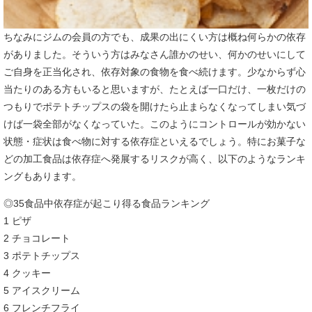
ちなみにジムの会員の方でも、成果の出にくい方は概ね何らかの依存
がありました。そういう方はみなさん誰かのせい、何かのせいにして
ご自身を正当化され、依存対象の食物を食べ続けます。少なからず心
当たりのある方もいると思いますが、たとえば一口だけ、一枚だけの
つもりでポテトチップスの袋を開けたら止まらなくなってしまい気づ
けば一袋全部がなくなっていた。このようにコントロールが効かない
状態・症状は食べ物に対する依存症といえるでしょう。特にお菓子な
どの加工食品は依存症へ発展するリスクが高く、以下のようなランキ
ングもあります。
◎35食品中依存症が起こり得る食品ランキング
1 ピザ
2 チョコレート
3 ポテトチップス
4 クッキー
5 アイスクリーム
6 フレンチフライ