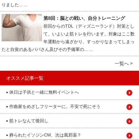
りました... ...
第8回：脳との戦い、自分トレーニング
前回からのTDL（ディズニーランド）対策とし
て、いよいよ筋トレを行います。対象はここ数
年運動から遠ざかり、すっかりなまってしまっ
たと自覚のあるパパさん及びその予備軍の... ...
一覧へ >
オススメ記事一覧
休日は子供と一緒に無料イベントへ
■
作曲家をめざしフリーターに。不安で死にそう
■
筋トレなんて後回し
■
葬られたイソジンCM、次は風邪薬？
■