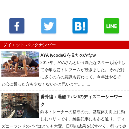
ダイエット バックナンバー
AYAもcodeGを見たのかなw
2017年、AYAさんという新たなスターも誕生し
て今年も筋トレブームが続きました。それだけ
に多くの方の意識も変わって、今年はやるぞ！
と心に誓った方も少なくないかと思います。... ...
番外編：過酷？パパのディズニーシーワー
ク
鈴木トレーナーの指導の元、基礎体力向上に勤
しむハリスです。編集記事にもある通り、ディ
ズニーランドのパパはとても大変。日頃の成果を試すべく、行って参