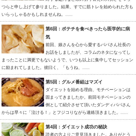
つらと申し上げて参りました。結果、すでに筋トレを始められた方も
いらっしゃるかもしれませんね。......
第6回：ポテチを食べきったら医学的に病
気
前回、娘さんを心から愛するパパさん社長の
お話をしましたが、コラムのネタになってし
まったことに満更でもないようで、いつも以上に集中してセッション
に励まれてしました。彼曰く、「もうね、......
第5回：グルメ番組はマズイ
ダイエットを始める理由、モチベーションは
固まってきましたか。前回モチベーションの
例として紹介させて頂いたダンディパパさん
からは早々に「泣ける！」とフジコりながら連絡頂きました。......
第4回：ダイエット成功の秘訣
読者の方よりご意見頂きました。ありがとう