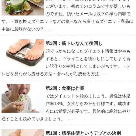
ございます。初めてのコラムですが嬉しいも
のですね。頂いたメールは以下の様な内容で
す。・置き換えダイエットなどの食べながら痩せるダイエット商品は
本当に意味がないの？... ...
第3回：筋トレなんて後回し
頭でっかちになったダイエット情報はややも
すると、ツライことを後回しにしてしまう言
い訳作りの材料にしてしまいがちです。・テ
レビを見ながら痩せる方法・食べながら痩せる方法......
第2回：食事は作業
ではダイエットを始めましょう。男性は体脂
肪率18%、女性なら23%が目標です。成功す
るには覚悟が必要です。具体的に絶対にやり
通すことを決めてゆきましょう。......
第1回：標準体型というデブとの決別