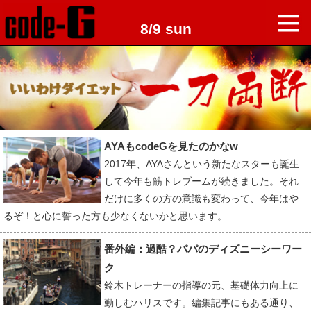
8/9 sun
AYAもcodeGを見たのかなw
2017年、AYAさんという新たなスターも誕生
して今年も筋トレブームが続きました。それ
だけに多くの方の意識も変わって、今年はや
るぞ！と心に誓った方も少なくないかと思います。... ...
番外編：過酷？パパのディズニーシーワー
ク
鈴木トレーナーの指導の元、基礎体力向上に
勤しむハリスです。編集記事にもある通り、