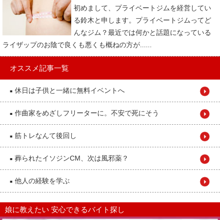
初めまして、プライベートジムを経営してい
る鈴木と申します。プライベートジムってど
んなジム？最近では何かと話題になっている
ライザップのお陰で良くも悪くも概ねの方が......
オススメ記事一覧
休日は子供と一緒に無料イベントへ
■
作曲家をめざしフリーターに。不安で死にそう
■
筋トレなんて後回し
■
葬られたイソジンCM、次は風邪薬？
■
他人の経験を学ぶ
■
娘に教えたい 安心できるバイト探し