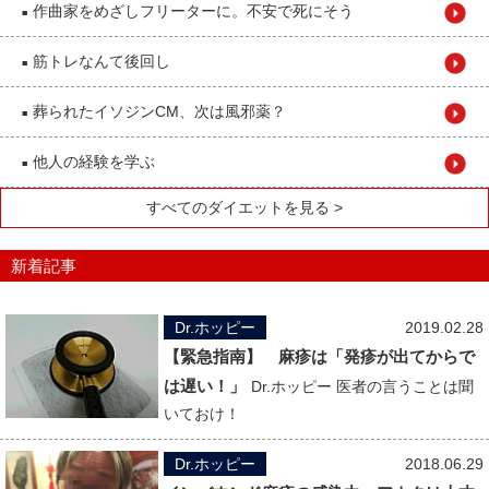
作曲家をめざしフリーターに。不安で死にそう
■
筋トレなんて後回し
■
葬られたイソジンCM、次は風邪薬？
■
他人の経験を学ぶ
■
すべてのダイエットを見る >
新着記事
Dr.ホッピー
2019.02.28
【緊急指南】 麻疹は「発疹が出てからで
は遅い！」
Dr.ホッピー 医者の言うことは聞
いておけ！
Dr.ホッピー
2018.06.29