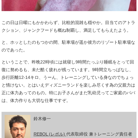
この日は日曜にもかかわらず、比較的混雑も穏やか。目当てのアトラ
クション、ジャンクフードも概ね制覇し、満足してもらえたよう。
と、ホッとしたのもつかの間、駐車場が遥か彼方のリゾート駐車場な
のであった。
ということで、昨晩22時頃には就寝し9時間たっぷり睡眠をとって回
復に努めるも、未だ酷く疲れが残っています。9時間立ちっぱなし、
歩行距離12-14キロ、うーん、トレーニングしている身なのでちょっ
と情けない。とはいえディズニーランドを楽しみ尽くす為の父親力は
正に体力あってのもの。特にお子さんがまだ乳幼児ってご家庭のパパ
は、体力作りも大切な仕事ですぞ。
鈴木修一
REBOL (レボル)
代表取締役 兼トレーニング責任者