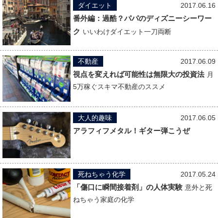
ダイエット
2017.06.16
番外編：過酷？パパのディズニーシーワー
ク
いいわけダイエット一刀両断
不動産
2017.06.09
視点を変えれば可能性は無限大の投資法
月
5万稼ぐスキマ不動産のススメ
大人的趣味
2017.06.05
アラフィフメタル！ギター弾こうぜ
死ねちゃう化学
2017.05.24
「傷口に瞬間接着剤」の人体実験
意外と死
ねちゃう家庭の化学