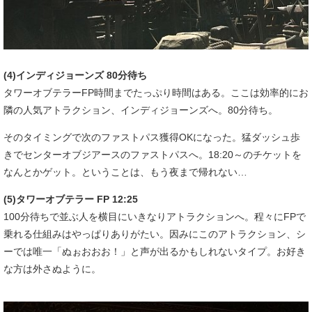
(4)インディジョーンズ 80分待ち
タワーオブテラーFP時間までたっぷり時間はある。ここは効率的にお
隣の人気アトラクション、インディジョーンズへ。80分待ち。
そのタイミングで次のファストパス獲得OKになった。猛ダッシュ歩
きでセンターオブジアースのファストパスへ。18:20～のチケットを
なんとかゲット。ということは、もう夜まで帰れない…
(5)タワーオブテラー FP 12:25
100分待ちで並ぶ人を横目にいきなりアトラクションへ。程々にFPで
乗れる仕組みはやっぱりありがたい。因みにこのアトラクション、シ
ーでは唯一「ぬぉおおお！」と声が出るかもしれないタイプ。お好き
な方は外さぬように。