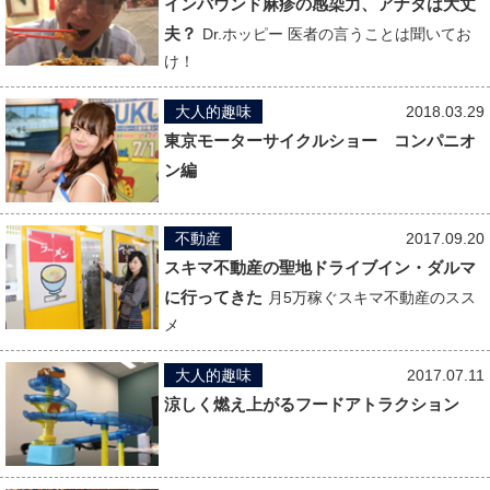
インバウンド麻疹の感染力、アナタは大丈
夫？
Dr.ホッピー 医者の言うことは聞いてお
け！
大人的趣味
2018.03.29
東京モーターサイクルショー コンパニオ
ン編
不動産
2017.09.20
スキマ不動産の聖地ドライブイン・ダルマ
に行ってきた
月5万稼ぐスキマ不動産のスス
メ
大人的趣味
2017.07.11
涼しく燃え上がるフードアトラクション