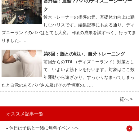
番外編：過酷？パパのディズニーシーワー
ク
鈴木トレーナーの指導の元、基礎体力向上に勤
しむハリスです。編集記事にもある通り、ディ
ズニーランドのパパはとても大変。日頃の成果を試すべく、行って参
りました... ...
第8回：脳との戦い、自分トレーニング
前回からのTDL（ディズニーランド）対策とし
て、いよいよ筋トレを行います。対象はここ数
年運動から遠ざかり、すっかりなまってしまっ
たと自覚のあるパパさん及びその予備軍の... ...
一覧へ >
オススメ記事一覧
休日は子供と一緒に無料イベントへ
■