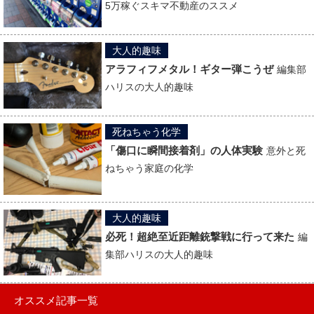
5万稼ぐスキマ不動産のススメ
大人的趣味
アラフィフメタル！ギター弾こうぜ
編集部
ハリスの大人的趣味
死ねちゃう化学
「傷口に瞬間接着剤」の人体実験
意外と死
ねちゃう家庭の化学
大人的趣味
必死！超絶至近距離銃撃戦に行って来た
編
集部ハリスの大人的趣味
オススメ記事一覧