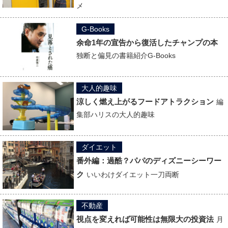
メ
G-Books
余命1年の宣告から復活したチャンプの本
独断と偏見の書籍紹介G-Books
大人的趣味
涼しく燃え上がるフードアトラクション
編
集部ハリスの大人的趣味
ダイエット
番外編：過酷？パパのディズニーシーワー
ク
いいわけダイエット一刀両断
不動産
視点を変えれば可能性は無限大の投資法
月