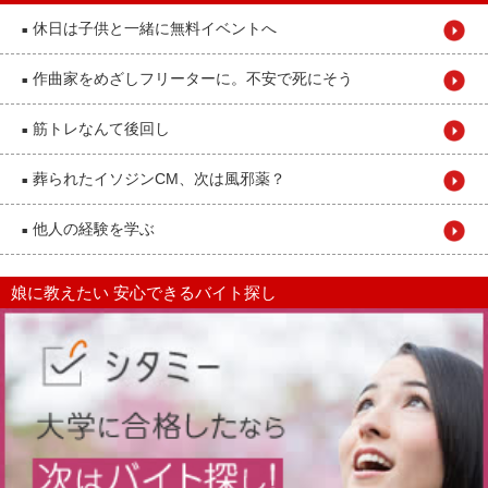
休日は子供と一緒に無料イベントへ
■
作曲家をめざしフリーターに。不安で死にそう
■
筋トレなんて後回し
■
葬られたイソジンCM、次は風邪薬？
■
他人の経験を学ぶ
■
娘に教えたい 安心できるバイト探し