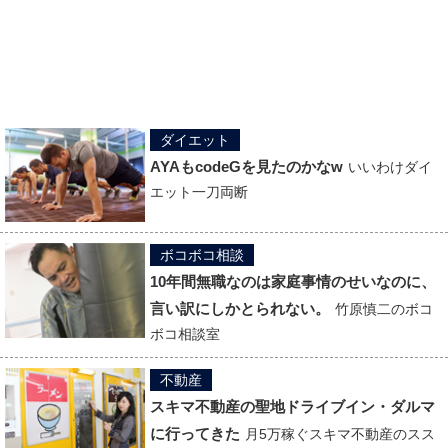
ダイエット
AYAもcodeGを見たのかなw
いいわけダイ
エット一刀両断
ボコボコ相談
10年間無職なのは家庭事情のせいなのに、
言い訳にしかとられない。
竹原慎二のボコ
ボコ相談室
不動産
スキマ不動産の聖地ドライブイン・ダルマ
に行ってきた
月5万稼ぐスキマ不動産のスス