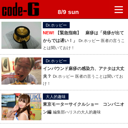
8/9 sun
Dr.ホッピー
NEW!
【緊急指南】 麻疹は「発疹が出て
からでは遅い！」
Dr.ホッピー 医者の言うこ
とは聞いておけ！
Dr.ホッピー
インバウンド麻疹の感染力、アナタは大丈
夫？
Dr.ホッピー 医者の言うことは聞いてお
け！
大人的趣味
東京モーターサイクルショー コンパニオ
ン編
編集部ハリスの大人的趣味