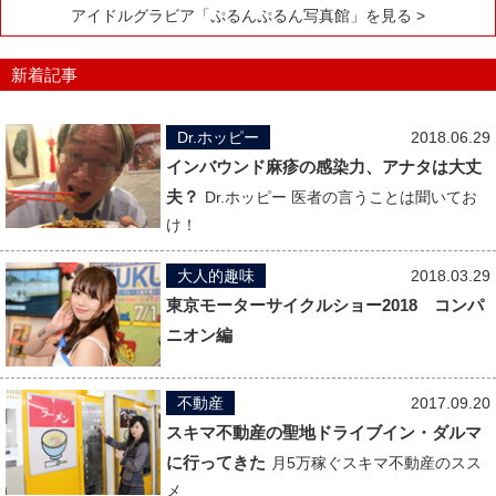
アイドルグラビア「ぷるんぷるん写真館」を見る >
新着記事
Dr.ホッピー
2018.06.29
インバウンド麻疹の感染力、アナタは大丈
夫？
Dr.ホッピー 医者の言うことは聞いてお
け！
大人的趣味
2018.03.29
東京モーターサイクルショー2018 コンパ
ニオン編
不動産
2017.09.20
スキマ不動産の聖地ドライブイン・ダルマ
に行ってきた
月5万稼ぐスキマ不動産のスス
メ