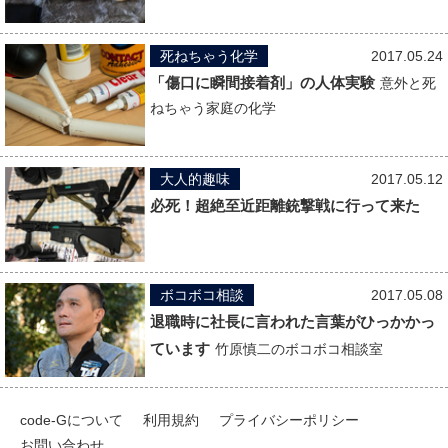
死ねちゃう化学
2017.05.24
「傷口に瞬間接着剤」の人体実験
意外と死
ねちゃう家庭の化学
大人的趣味
2017.05.12
必死！超絶至近距離銃撃戦に行って来た
ボコボコ相談
2017.05.08
退職時に社長に言われた言葉がひっかかっ
ています
竹原慎二のボコボコ相談室
code-Gについて
利用規約
プライバシーポリシー
お問い合わせ