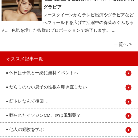
グラビア
レースクイーンからテレビ出演やグラビアなど
へフィールドを広げて活躍中の春菜めぐみちゃ
ん。 色気を増した抜群のプロポーションで魅了します。 ...
一覧へ >
オススメ記事一覧
休日は子供と一緒に無料イベントへ
■
だらしのない息子の性根を叩き直したい
■
筋トレなんて後回し
■
葬られたイソジンCM、次は風邪薬？
■
他人の経験を学ぶ
■