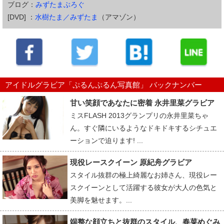
ブログ：
みずたまぶろぐ
[DVD] ：
水樹たま／みずたま
（アマゾン）
アイドルグラビア「ぷるんぷるん写真館」 バックナンバー
甘い笑顔であなたに密着 永井里菜グラビア
ミスFLASH 2013グランプリの永井里菜ちゃ
ん。すぐ隣にいるようなドキドキするシチュエ
ーションで迫ります! ...
現役レースクイーン 原紀舟グラビア
スタイル抜群の極上綺麗なお姉さん、現役レー
スクイーンとして活躍する彼女が大人の色気と
美脚を魅せます。...
端整な顔立ちと抜群のスタイル、春菜めぐみ