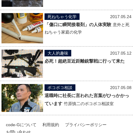
死ねちゃう化学
2017.05.24
「傷口に瞬間接着剤」の人体実験
意外と死
ねちゃう家庭の化学
大人的趣味
2017.05.12
必死！超絶至近距離銃撃戦に行って来た
ボコボコ相談
2017.05.08
退職時に社長に言われた言葉がひっかかっ
ています
竹原慎二のボコボコ相談室
code-Gについて
利用規約
プライバシーポリシー
お問い合わせ