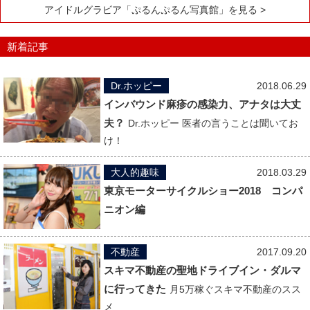
アイドルグラビア「ぷるんぷるん写真館」を見る >
新着記事
Dr.ホッピー
2018.06.29
インバウンド麻疹の感染力、アナタは大丈
夫？
Dr.ホッピー 医者の言うことは聞いてお
け！
大人的趣味
2018.03.29
東京モーターサイクルショー2018 コンパ
ニオン編
不動産
2017.09.20
スキマ不動産の聖地ドライブイン・ダルマ
に行ってきた
月5万稼ぐスキマ不動産のスス
メ