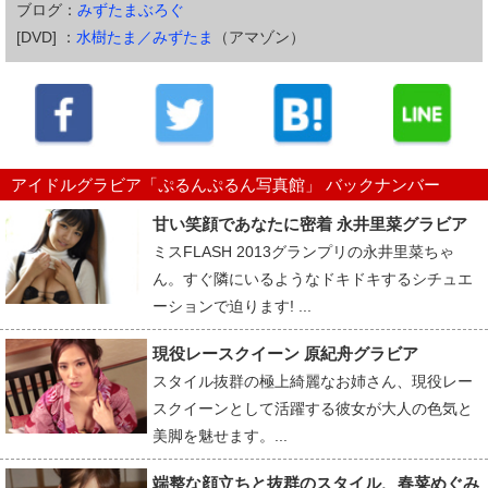
ブログ：
みずたまぶろぐ
[DVD] ：
水樹たま／みずたま
（アマゾン）
アイドルグラビア「ぷるんぷるん写真館」 バックナンバー
甘い笑顔であなたに密着 永井里菜グラビア
ミスFLASH 2013グランプリの永井里菜ちゃ
ん。すぐ隣にいるようなドキドキするシチュエ
ーションで迫ります! ...
現役レースクイーン 原紀舟グラビア
スタイル抜群の極上綺麗なお姉さん、現役レー
スクイーンとして活躍する彼女が大人の色気と
美脚を魅せます。...
端整な顔立ちと抜群のスタイル、春菜めぐみ