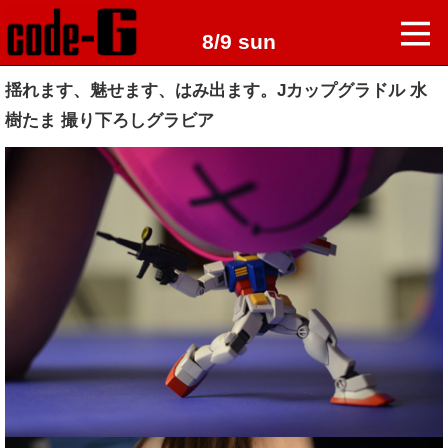
8/9 sun
揺れます、魅せます、はみ出ます。Jカップグラドル 水
樹たま 撮り下ろしグラビア