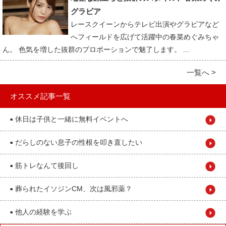
グラビア
レースクイーンからテレビ出演やグラビアなど
へフィールドを広げて活躍中の春菜めぐみちゃ
ん。 色気を増した抜群のプロポーションで魅了します。 ...
一覧へ >
オススメ記事一覧
休日は子供と一緒に無料イベントへ
■
だらしのない息子の性根を叩き直したい
■
筋トレなんて後回し
■
葬られたイソジンCM、次は風邪薬？
■
他人の経験を学ぶ
■