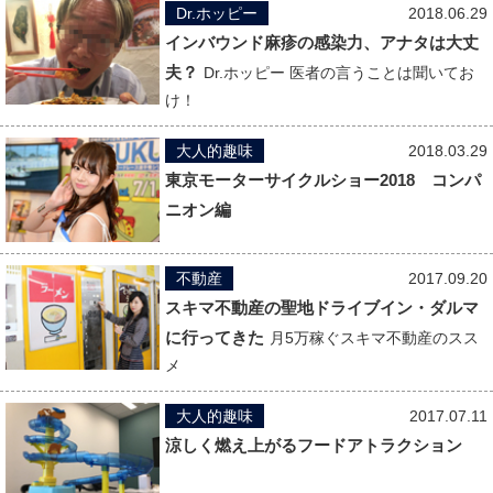
Dr.ホッピー
2018.06.29
インバウンド麻疹の感染力、アナタは大丈
夫？
Dr.ホッピー 医者の言うことは聞いてお
け！
大人的趣味
2018.03.29
東京モーターサイクルショー2018 コンパ
ニオン編
不動産
2017.09.20
スキマ不動産の聖地ドライブイン・ダルマ
に行ってきた
月5万稼ぐスキマ不動産のスス
メ
大人的趣味
2017.07.11
涼しく燃え上がるフードアトラクション