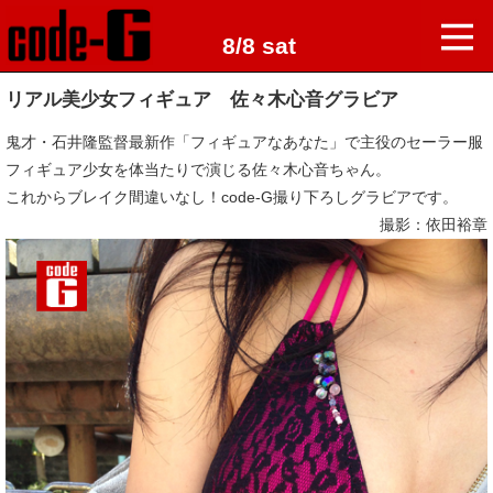
8/8 sat
リアル美少女フィギュア 佐々木心音グラビア
鬼才・石井隆監督最新作「フィギュアなあなた」で主役のセーラー服
フィギュア少女を体当たりで演じる佐々木心音ちゃん。
これからブレイク間違いなし！code-G撮り下ろしグラビアです。
撮影：依田裕章