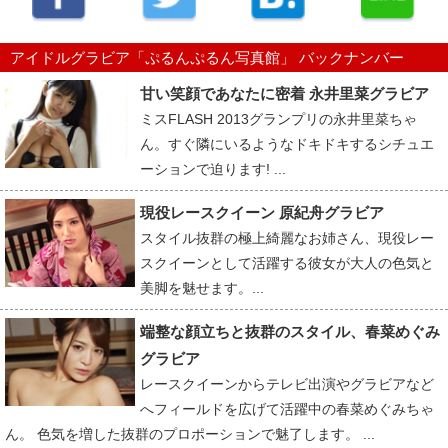
アイドルグラビア「ぷるんぷるん写真館」 バックナンバー
甘い笑顔であなたに密着 永井里菜グラビア
ミスFLASH 2013グランプリの永井里菜ちゃ
ん。すぐ隣にいるようなドキドキするシチュエ
ーションで迫ります! ...
現役レースクイーン 原紀舟グラビア
スタイル抜群の極上綺麗なお姉さん、現役レー
スクイーンとして活躍する彼女が大人の色気と
美脚を魅せます。...
端整な顔立ちと抜群のスタイル、春菜めぐみ
グラビア
レースクイーンからテレビ出演やグラビアなど
へフィールドを広げて活躍中の春菜めぐみちゃ
ん。 色気を増した抜群のプロポーションで魅了します。 ...