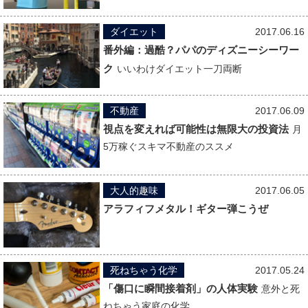
ダイエット
2017.06.16
番外編：過酷？パパのディズニーシーワー
ク
いいわけダイエット一刀両断
不動産
2017.06.09
視点を変えれば可能性は無限大の投資法
月
5万稼ぐスキマ不動産のススメ
大人的趣味
2017.06.05
アラフィフメタル！ギター弾こうぜ
死ねちゃう化学
2017.05.24
「傷口に瞬間接着剤」の人体実験
意外と死
ねちゃう家庭の化学