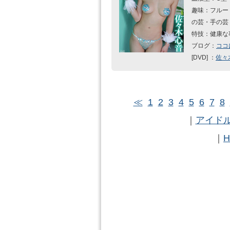
趣味：フルー
の芸・手の芸
特技：健康な
ブログ：
ココ
[DVD] ：
佐々
≪
1
2
3
4
5
6
7
8
｜
アイドル
｜