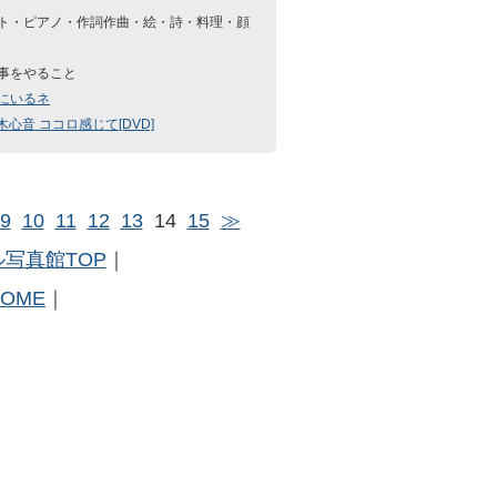
ト・ピアノ・作詞作曲・絵・詩・料理・顔
事をやること
にいるネ
木心音 ココロ感じて[DVD]
9
10
11
12
13
14
15
≫
写真館TOP
｜
HOME
｜