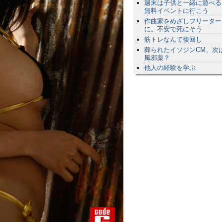
週末は子供と一緒に遊べる
無料イベントに行こう
作曲家をめざしフリーター
に。不安で死にそう
筋トレなんて後回し
葬られたイソジンCM、次
風邪薬？
他人の経験を学ぶ