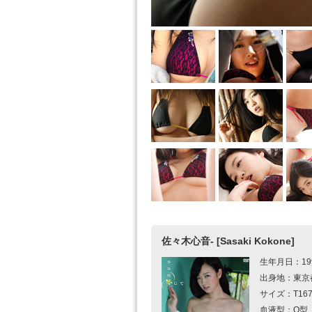
佐々木心音- [Sasaki Kokone]
生年月日：19
出身地：東京
サイズ：T167c
血液型：O型