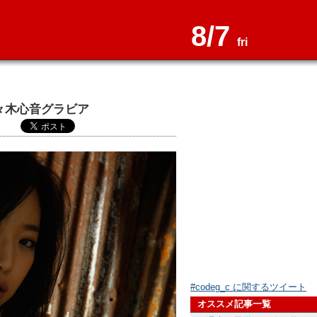
8/7
fri
々木心音グラビア
#codeg_c に関するツイート
オススメ記事一覧