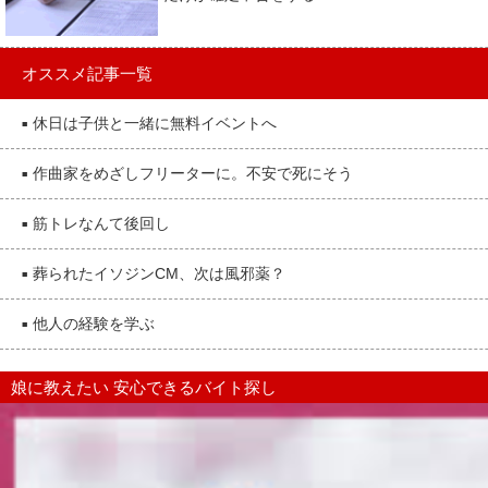
オススメ記事一覧
休日は子供と一緒に無料イベントへ
■
作曲家をめざしフリーターに。不安で死にそう
■
筋トレなんて後回し
■
葬られたイソジンCM、次は風邪薬？
■
他人の経験を学ぶ
■
娘に教えたい 安心できるバイト探し