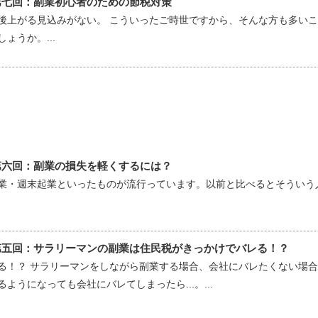
第七回：副業初心者のための節税対策
後上がる見込みがない。 こういったご時世ですから、そんな方も多い
ょうか。...
第六回：副業の損失を軽くするには？
業・週末起業といったものが流行っています。以前と比べるとそういう
第五回：サラリーマンの副業は住民税がきっかけでバレる！？
る！？ サラリーマンをしながら副業する場合、会社にバレたくない場合
うになっても会社にバレてしまったら...。...