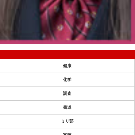
健康
化学
調査
書道
ミリ部
寄稿