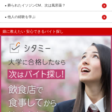
葬られたイソジンCM、次は風邪薬？
■
他人の経験を学ぶ
■
娘に教えたい 安心できるバイト探し