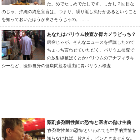
た。めでたしめでたしです。しかし２回目な
のじゃ、沖縄の終息宣言は。つまり、繰り返し流行があるということ
を知っておいたほうが良さそうじゃの。... ...
あなたはバリウム検査か胃カメラどっち？
唐突じゃが、そんなニュースを拝読したので
ちょっち言わせていただく。バリウム検査で
の放射線被ばくとかバリウムのアナフィラキ
シーなど、医師自身の健康問題を理由に胃バリウム検査......
薬剤多剤耐性菌の恐怖と医者の儲け主義
'多剤耐性菌の恐怖'といわれても世界的実情を
知らなければ、皆さん、ピンときませんな。