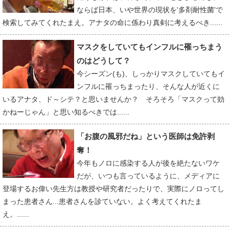
ならば日本、いや世界の現状を'多剤耐性菌'で
検索してみてくれたまえ。アナタの命に係わり真剣に考えるべき......
マスクをしていてもインフルに罹っちまう
のはどうして？
今シーズン(も)、しっかりマスクしていてもイ
ンフルに罹っちまったり、そんな人が近くに
いるアナタ、ド～シテ？と思いませんか？ そろそろ「マスクって効
かねーじゃん」と思い知るべきでは......
「お腹の風邪だね」という医師は免許剥
奪！
今年もノロに感染する人が後を絶たないワケ
だが、いつも言っているように、メディアに
登場するお偉い先生方は教授や研究者だったりで、実際にノロってし
まった患者さん...患者さんを診ていない。よく考えてくれたま
え。......