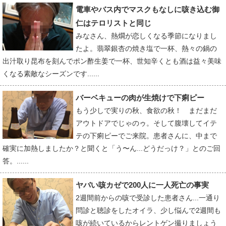
電車やバス内でマスクもなしに咳き込む御
仁はテロリストと同じ
みなさん、熱燗が恋しくなる季節になりまし
たよ。翡翠銀杏の焼き塩で一杯、熱々の鍋の
出汁取り昆布を刻んでポン酢生姜で一杯、世知辛くとも酒は益々美味
くなる素敵なシーズンです......
バーベキューの肉が生焼けで下痢ピー
もう少しで実りの秋、食欲の秋！ まだまだ
アウトドアでじゃのゥ。そして腹壊してイテ
テの下痢ピーでご来院。患者さんに、中まで
確実に加熱しましたか？と聞くと「う〜ん...どうだっけ？」とのご回
答。......
ヤバい咳カゼで200人に一人死亡の事実
2週間前からの咳で受診した患者さん...一通り
問診と聴診をしたオイラ、少し悩んで2週間も
咳が続いているからレントゲン撮りましょう