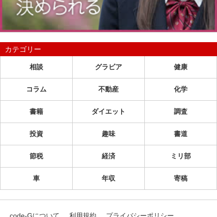
カテゴリー
相談
グラビア
健康
コラム
不動産
化学
書籍
ダイエット
調査
投資
趣味
書道
節税
経済
ミリ部
車
年収
寄稿
code-Gについて
利用規約
プライバシーポリシー