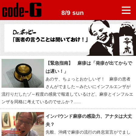
8/9 sun
【緊急指南】 麻疹は「発疹が出てからで
は遅い！」
あのサ、ちょっとおかしいぞ！ 麻疹の患者
さんがでました～みたいにインフルエンザが
流行りだしたゾ～程度の感覚で報道しているけど、麻疹とインフルエ
ンザを同格に考えているのでせふか？......
インバウンド麻疹の感染力、アナタは大丈
夫？
先般、沖縄で麻疹の流行の終息宣言がでまし