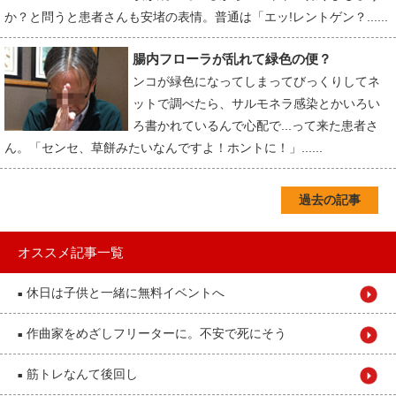
か？と問うと患者さんも安堵の表情。普通は「エッ!レントゲン？......
腸内フローラが乱れて緑色の便？
ンコが緑色になってしまってびっくりしてネ
ットで調べたら、サルモネラ感染とかいろい
ろ書かれているんで心配で...って来た患者さ
ん。「センセ、草餅みたいなんですよ！ホントに！」......
過去の記事
オススメ記事一覧
休日は子供と一緒に無料イベントへ
■
作曲家をめざしフリーターに。不安で死にそう
■
筋トレなんて後回し
■