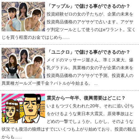
「アップル」で儲ける事ができるのか？
投資経験ゼロの女の子たちが、企業の未来を
投資商品価格のアゲサゲで占います。アゲサ
ゲ判定ツールとして使うのはeワラント。宝く
じを買う程度のお金ではじめら......
「ユニクロ」で儲ける事ができるのか？
メイドのマッサージ屋さん、準ミス東大、爆
乳グラドル。異業種の女の子が企業の未来を
投資商品価格のアゲサゲで予測。投資素人の
異業種ガールズ一攫千金？バトルが今始まる。 ...
震災から一年半、復興需要はどこに？
いまもつづく失われた20年。それに追い討ち
をかけるような東日本大震災。原発事故はと
どめの一撃でしょうか。しかし、そのような
状況でも復活の狼煙はすでにいくつも上がり始めており、投資の観点
からも......