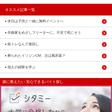
オススメ記事一覧
休日は子供と一緒に無料イベントへ
■
作曲家をめざしフリーターに。不安で死にそう
■
筋トレなんて後回し
■
葬られたイソジンCM、次は風邪薬？
■
他人の経験を学ぶ
■
娘に教えたい 安心できるバイト探し