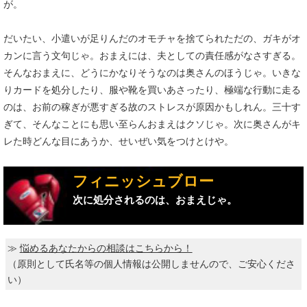
が。
だいたい、小遣いが足りんだのオモチャを捨てられただの、ガキがオ
カンに言う文句じゃ。おまえには、夫としての責任感がなさすぎる。
そんなおまえに、どうにかなりそうなのは奥さんのほうじゃ。いきな
りカードを処分したり、服や靴を買いあさったり、極端な行動に走る
のは、お前の稼ぎが悪すぎる故のストレスが原因かもしれん。三十す
ぎて、そんなことにも思い至らんおまえはクソじゃ。次に奥さんがキ
レた時どんな目にあうか、せいぜい気をつけとけや。
フィニッシュブロー
次に処分されるのは、おまえじゃ。
≫
悩めるあなたからの相談はこちらから！
（原則として氏名等の個人情報は公開しませんので、ご安心くださ
い）