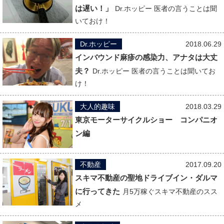
は遅い！」
Dr.ホッピー 医者の言うことは聞
いておけ！
Dr.ホッピー
2018.06.29
インバウンド麻疹の感染力、アナタは大丈
夫？
Dr.ホッピー 医者の言うことは聞いてお
け！
大人的趣味
2018.03.29
東京モーターサイクルショー コンパニオ
ン編
不動産
2017.09.20
スキマ不動産の聖地ドライブイン・ダルマ
に行ってきた
月5万稼ぐスキマ不動産のスス
メ