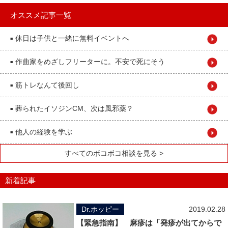
オススメ記事一覧
休日は子供と一緒に無料イベントへ
■
作曲家をめざしフリーターに。不安で死にそう
■
筋トレなんて後回し
■
葬られたイソジンCM、次は風邪薬？
■
他人の経験を学ぶ
■
すべてのボコボコ相談を見る >
新着記事
Dr.ホッピー
2019.02.28
【緊急指南】 麻疹は「発疹が出てからで