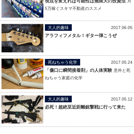
視点を変えれば可能性は無限大の投資法
月
5万稼ぐスキマ不動産のススメ
大人的趣味
2017.06.05
アラフィフメタル！ギター弾こうぜ
死ねちゃう化学
2017.05.24
「傷口に瞬間接着剤」の人体実験
意外と死
ねちゃう家庭の化学
大人的趣味
2017.05.12
必死！超絶至近距離銃撃戦に行って来た