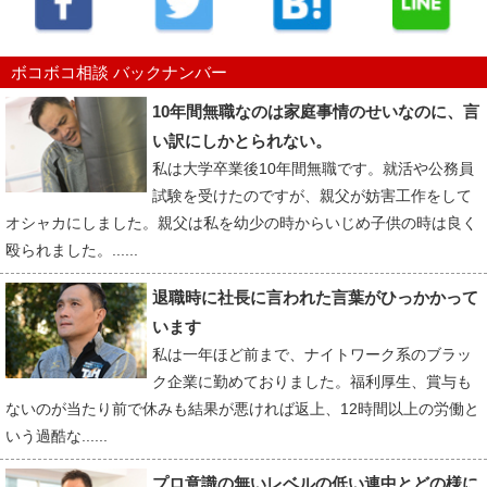
ボコボコ相談 バックナンバー
10年間無職なのは家庭事情のせいなのに、言
い訳にしかとられない。
私は大学卒業後10年間無職です。就活や公務員
試験を受けたのですが、親父が妨害工作をして
オシャカにしました。親父は私を幼少の時からいじめ子供の時は良く
殴られました。......
退職時に社長に言われた言葉がひっかかって
います
私は一年ほど前まで、ナイトワーク系のブラッ
ク企業に勤めておりました。福利厚生、賞与も
ないのが当たり前で休みも結果が悪ければ返上、12時間以上の労働と
いう過酷な......
プロ意識の無いレベルの低い連中とどの様に