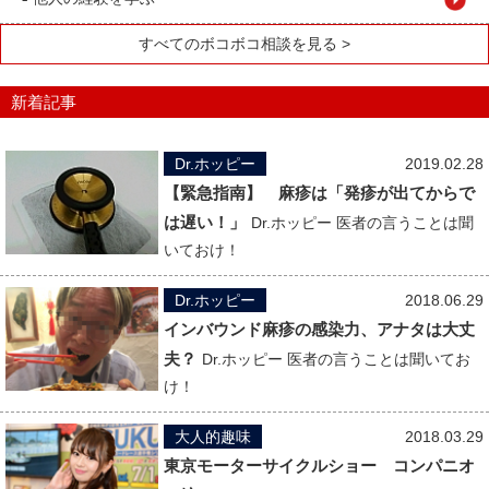
すべてのボコボコ相談を見る >
新着記事
Dr.ホッピー
2019.02.28
【緊急指南】 麻疹は「発疹が出てからで
は遅い！」
Dr.ホッピー 医者の言うことは聞
いておけ！
Dr.ホッピー
2018.06.29
インバウンド麻疹の感染力、アナタは大丈
夫？
Dr.ホッピー 医者の言うことは聞いてお
け！
大人的趣味
2018.03.29
東京モーターサイクルショー コンパニオ