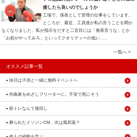
接したら良いのでしょうか
工場で、係長として管理の仕事をしています。
ところが、最近、工員達が私の言うことを聞か
なくなりました。私が指示をだすと二言目には「無茶言うな」とか
「お前がやってみろ」といってクオリティーの低い......
一覧へ >
オススメ記事一覧
休日は子供と一緒に無料イベントへ
■
作曲家をめざしフリーターに。不安で死にそう
■
筋トレなんて後回し
■
葬られたイソジンCM、次は風邪薬？
■
他人の経験を学ぶ
■