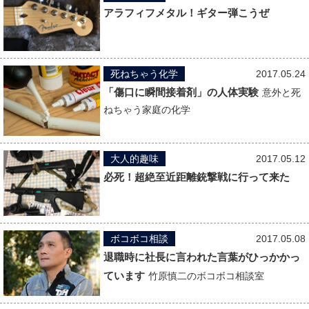
アラフィフメタル！ギター弾こうぜ
死ねちゃう化学
2017.05.24
「傷口に瞬間接着剤」の人体実験
意外と死
ねちゃう家庭の化学
大人的趣味
2017.05.12
必死！超絶至近距離銃撃戦に行って来た
ボコボコ相談
2017.05.08
退職時に社長に言われた言葉がひっかかっ
ています
竹原慎二のボコボコ相談室