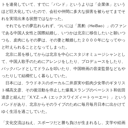
トを連発していて、すでに「バンド」というよりは「企業体」という
ほど巨大化していたので、会社や仲間に多大な損害を被らせてまでそ
れを実現出来る状態ではなかった。
それでもその夢忘れられず、ついには「黒豹（HeiBao）」のファン
である中国人女性と国際結婚し、いつかは北京に移住したいと願いつ
つも、皮肉にもその夢は、その妻と離婚した２０００年になってやっ
と叶えられることとなってしまった。
北京に居を移してからは北京を中心にスタジオミュージシャンとし
て、中国人歌手のためにアレンジをしたり、プロデュースをしたり、
バックバンドとしてドラムを叩いたり、中国映画の音楽監督などもや
ったりして結構忙しく暮らしていた。
日本には、ラウドネスのボーカル二井原実や筋肉少女帯のギタリス
ト橘高文彦、その後活動を停止した爆風スランプのベーシスト和佐田
達彦と組んだ「X.Y.Z.→A（エックスワイズィートゥーエー）」という
バンドがあり、北京からそのライブのために毎月毎月日本に出かけて
ゆく生活を過ごしていた。
「文化交流はねえ、スポーツだと勝ち負けが生まれるし、文学や絵画