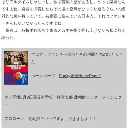
はリアルタイムじゃないし、歌は言葉の壁があるし、やっぱ楽器なん
ですよね。楽器を演奏したらその場の空気がひっくり返るぐらいの絶
対的な腕を持っていて、共産圏に住んでいる日本人、それはファンキ
ーさんしかいなかったんですよね」
荒巻は、時折ずれ落ちて来るメガネを指で押し上げながら私に熱く
語った。
ブログ：
ファンキー末吉とその仲間たちのひとりご
と
ホームページ：
Funky末吉HomePage!!
本：
平壌6月9日高等中学校・軽音楽部 北朝鮮ロック・プロジェク
ト
プロローグ 北朝鮮？いいですよ、行きましょ！！