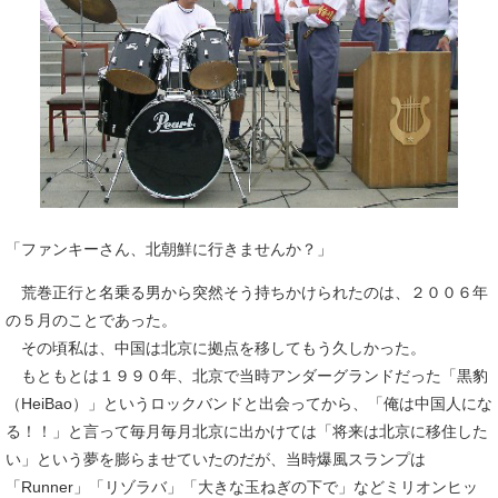
「ファンキーさん、北朝鮮に行きませんか？」
荒巻正行と名乗る男から突然そう持ちかけられたのは、２００６年
の５月のことであった。
その頃私は、中国は北京に拠点を移してもう久しかった。
もともとは１９９０年、北京で当時アンダーグランドだった「黒豹
（HeiBao）」というロックバンドと出会ってから、「俺は中国人にな
る！！」と言って毎月毎月北京に出かけては「将来は北京に移住した
い」という夢を膨らませていたのだが、当時爆風スランプは
「Runner」「リゾラバ」「大きな玉ねぎの下で」などミリオンヒッ