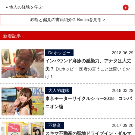
他人の経験を学ぶ
■
独断と偏見の書籍紹介G-Booksを見る >
新着記事
Dr.ホッピー
2018.06.29
インバウンド麻疹の感染力、アナタは大丈
夫？
Dr.ホッピー 医者の言うことは聞いてお
け！
大人的趣味
2018.03.29
東京モーターサイクルショー2018 コンパ
ニオン編
不動産
2017.09.20
スキマ不動産の聖地ドライブイン・ダルマ