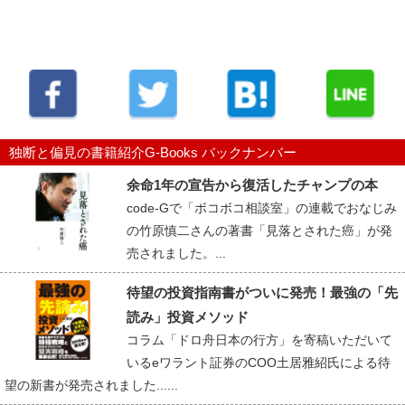
独断と偏見の書籍紹介G-Books バックナンバー
余命1年の宣告から復活したチャンプの本
code-Gで「ボコボコ相談室」の連載でおなじみ
の竹原慎二さんの著書「見落とされた癌」が発
売されました。...
待望の投資指南書がついに発売！最強の「先
読み」投資メソッド
コラム「ドロ舟日本の行方」を寄稿いただいて
いるeワラント証券のCOO土居雅紹氏による待
望の新書が発売されました......