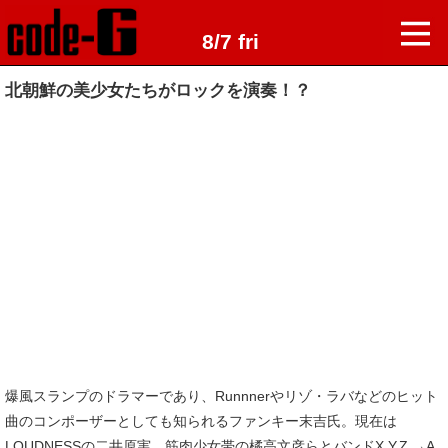
8/7 fri
北朝鮮の美少女たちがロックを演奏！？
爆風スランプのドラマーであり、Runnnerやリゾ・ラバなどのヒット
曲のコンポーザーとしても知られるファンキー末吉氏。現在は
LOUDNESSの二井原実、筋肉少女帯の橘高文彦らとバンドX.Y.Z.→A