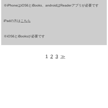
※iPhoneはiOS6とiBooks、androidはReaderアプリが必要です
iPadの方は
こちら
※iOS6とiBooksが必要です
1
2
3
≫