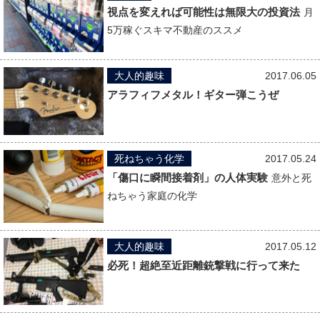
視点を変えれば可能性は無限大の投資法
月
5万稼ぐスキマ不動産のススメ
大人的趣味
2017.06.05
アラフィフメタル！ギター弾こうぜ
死ねちゃう化学
2017.05.24
「傷口に瞬間接着剤」の人体実験
意外と死
ねちゃう家庭の化学
大人的趣味
2017.05.12
必死！超絶至近距離銃撃戦に行って来た