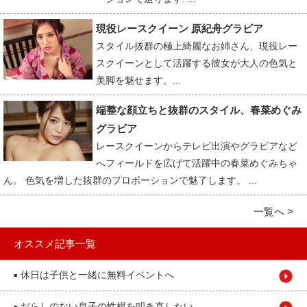
現役レースクイーン 原紀舟グラビア
スタイル抜群の極上綺麗なお姉さん、現役レー
スクイーンとして活躍する彼女が大人の色気と
美脚を魅せます。...
端整な顔立ちと抜群のスタイル、春菜めぐみ
グラビア
レースクイーンからテレビ出演やグラビアなど
へフィールドを広げて活躍中の春菜めぐみちゃ
ん。 色気を増した抜群のプロポーションで魅了します。 ...
一覧へ >
オススメ記事一覧
休日は子供と一緒に無料イベントへ
■
だらしのない息子の性根を叩き直したい