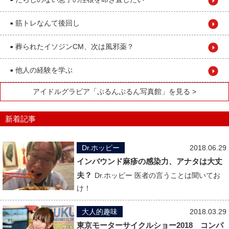
■
筋トレなんて後回し
■
葬られたイソジンCM、次は風邪薬？
■
他人の経験を学ぶ
■
アイドルグラビア「ぷるんぷるん写真館」を見る >
新着記事
Dr.ホッピー
2018.06.29
インバウンド麻疹の感染力、アナタは大丈
夫？
Dr.ホッピー 医者の言うことは聞いてお
け！
大人的趣味
2018.03.29
東京モーターサイクルショー2018 コンパ