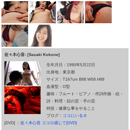
佐々木心音- [Sasaki Kokone]
生年月日：1990年5月22日
出身地：東京都
サイズ：T167cm B88.W58.H88
血液型：O型
趣味：フルート・ピアノ・作詞作曲・絵・
詩・料理・顔の芸・手の芸
特技：健康な事をやること
ブログ：
ココにいるネ
[DVD] ：
佐々木心音 ココロ感じて[DVD]