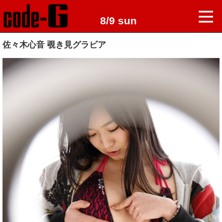
8/9 sun
佐々木心音 覗き見グラビア