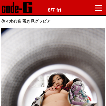
8/7 fri
佐々木心音 覗き見グラビア