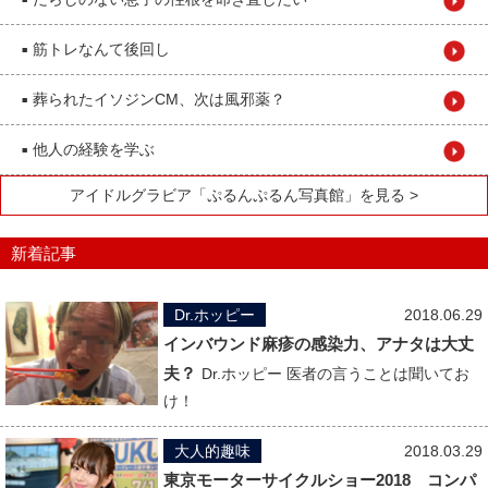
■
筋トレなんて後回し
■
葬られたイソジンCM、次は風邪薬？
■
他人の経験を学ぶ
■
アイドルグラビア「ぷるんぷるん写真館」を見る >
新着記事
Dr.ホッピー
2018.06.29
インバウンド麻疹の感染力、アナタは大丈
夫？
Dr.ホッピー 医者の言うことは聞いてお
け！
大人的趣味
2018.03.29
東京モーターサイクルショー2018 コンパ