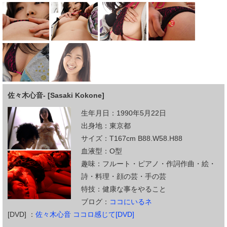
佐々木心音- [Sasaki Kokone]
生年月日：1990年5月22日
出身地：東京都
サイズ：T167cm B88.W58.H88
血液型：O型
趣味：フルート・ピアノ・作詞作曲・絵・
詩・料理・顔の芸・手の芸
特技：健康な事をやること
ブログ：
ココにいるネ
[DVD] ：
佐々木心音 ココロ感じて[DVD]