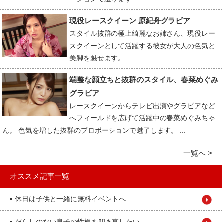
現役レースクイーン 原紀舟グラビア
スタイル抜群の極上綺麗なお姉さん、現役レー
スクイーンとして活躍する彼女が大人の色気と
美脚を魅せます。...
端整な顔立ちと抜群のスタイル、春菜めぐみ
グラビア
レースクイーンからテレビ出演やグラビアなど
へフィールドを広げて活躍中の春菜めぐみちゃ
ん。 色気を増した抜群のプロポーションで魅了します。 ...
一覧へ >
オススメ記事一覧
休日は子供と一緒に無料イベントへ
■
だらしのない息子の性根を叩き直したい