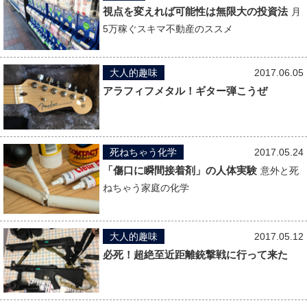
視点を変えれば可能性は無限大の投資法
月
5万稼ぐスキマ不動産のススメ
大人的趣味
2017.06.05
アラフィフメタル！ギター弾こうぜ
死ねちゃう化学
2017.05.24
「傷口に瞬間接着剤」の人体実験
意外と死
ねちゃう家庭の化学
大人的趣味
2017.05.12
必死！超絶至近距離銃撃戦に行って来た