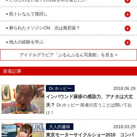
■
筋トレなんて後回し
■
葬られたイソジンCM、次は風邪薬？
■
他人の経験を学ぶ
■
アイドルグラビア「ぷるんぷるん写真館」を見る >
新着記事
Dr.ホッピー
2018.06.29
インバウンド麻疹の感染力、アナタは大丈
夫？
Dr.ホッピー 医者の言うことは聞いてお
け！
大人的趣味
2018.03.29
東京モーターサイクルショー2018 コンパ