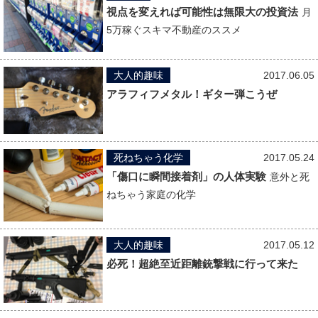
視点を変えれば可能性は無限大の投資法
月
5万稼ぐスキマ不動産のススメ
大人的趣味
2017.06.05
アラフィフメタル！ギター弾こうぜ
死ねちゃう化学
2017.05.24
「傷口に瞬間接着剤」の人体実験
意外と死
ねちゃう家庭の化学
大人的趣味
2017.05.12
必死！超絶至近距離銃撃戦に行って来た