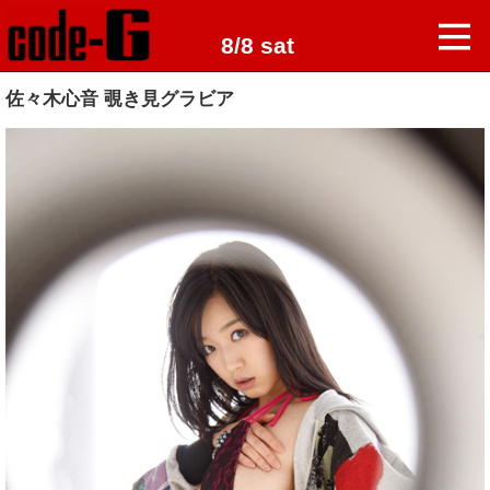
8/8 sat
佐々木心音 覗き見グラビア