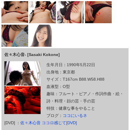
佐々木心音- [Sasaki Kokone]
生年月日：1990年5月22日
出身地：東京都
サイズ：T167cm B88.W58.H88
血液型：O型
趣味：フルート・ピアノ・作詞作曲・絵・
詩・料理・顔の芸・手の芸
特技：健康な事をやること
ブログ：
ココにいるネ
[DVD] ：
佐々木心音 ココロ感じて[DVD]