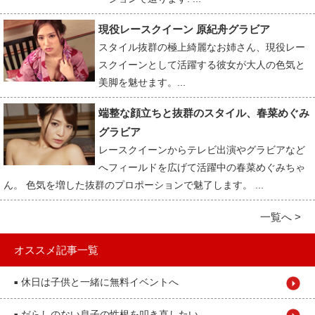
現役レースクイーン 原紀舟グラビア
スタイル抜群の極上綺麗なお姉さん、現役レー
スクイーンとして活躍する彼女が大人の色気と
美脚を魅せます。...
端整な顔立ちと抜群のスタイル、春菜めぐみ
グラビア
レースクイーンからテレビ出演やグラビアなど
へフィールドを広げて活躍中の春菜めぐみちゃ
ん。 色気を増した抜群のプロポーションで魅了します。 ...
一覧へ >
オススメ記事一覧
休日は子供と一緒に無料イベントへ
■
だらしのない息子の性根を叩き直したい