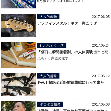
5万稼ぐスキマ不動産のススメ
大人的趣味
2017.06.05
アラフィフメタル！ギター弾こうぜ
死ねちゃう化学
2017.05.24
「傷口に瞬間接着剤」の人体実験
意外と死
ねちゃう家庭の化学
大人的趣味
2017.05.12
必死！超絶至近距離銃撃戦に行って来た
ボコボコ相談
2017.05.08
退職時に社長に言われた言葉がひっかかっ