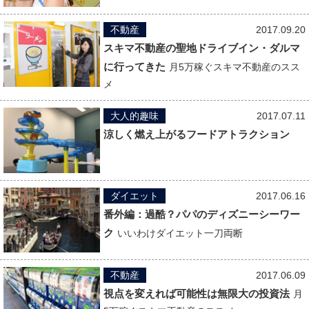
不動産
2017.09.20
スキマ不動産の聖地ドライブイン・ダルマ
に行ってきた
月5万稼ぐスキマ不動産のスス
メ
大人的趣味
2017.07.11
涼しく燃え上がるフードアトラクション
ダイエット
2017.06.16
番外編：過酷？パパのディズニーシーワー
ク
いいわけダイエット一刀両断
不動産
2017.06.09
視点を変えれば可能性は無限大の投資法
月