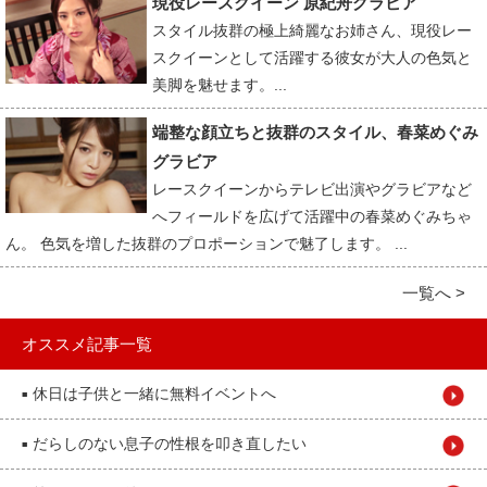
現役レースクイーン 原紀舟グラビア
スタイル抜群の極上綺麗なお姉さん、現役レー
スクイーンとして活躍する彼女が大人の色気と
美脚を魅せます。...
端整な顔立ちと抜群のスタイル、春菜めぐみ
グラビア
レースクイーンからテレビ出演やグラビアなど
へフィールドを広げて活躍中の春菜めぐみちゃ
ん。 色気を増した抜群のプロポーションで魅了します。 ...
一覧へ >
オススメ記事一覧
休日は子供と一緒に無料イベントへ
■
だらしのない息子の性根を叩き直したい
■