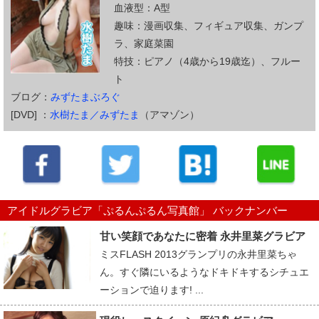
血液型：A型
趣味：漫画収集、フィギュア収集、ガンプ
ラ、家庭菜園
特技：ピアノ（4歳から19歳迄）、フルー
ト
ブログ：
みずたまぶろぐ
[DVD] ：
水樹たま／みずたま
（アマゾン）
アイドルグラビア「ぷるんぷるん写真館」 バックナンバー
甘い笑顔であなたに密着 永井里菜グラビア
ミスFLASH 2013グランプリの永井里菜ちゃ
ん。すぐ隣にいるようなドキドキするシチュエ
ーションで迫ります! ...