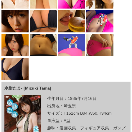
水樹たま- [Mizuki Tama]
生年月日：1985年7月16日
出身地：埼玉県
サイズ：T152cm B94.W60.H94cm
血液型：A型
趣味：漫画収集、フィギュア収集、ガンプ