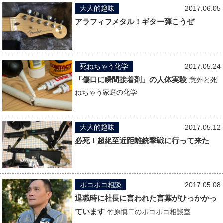
大人的趣味
2017.06.05
アラフィフメタル！ギター弾こうぜ
死ねちゃう化学
2017.05.24
「傷口に瞬間接着剤」の人体実験
意外と死
ねちゃう家庭の化学
大人的趣味
2017.05.12
必死！超絶至近距離銃撃戦に行って来た
ボコボコ相談
2017.05.08
退職時に社長に言われた言葉がひっかかっ
ています
竹原慎二のボコボコ相談室