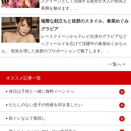
スクイーンとして活躍する彼女が大人の色気と
美脚を魅せます。...
端整な顔立ちと抜群のスタイル、春菜めぐみ
グラビア
レースクイーンからテレビ出演やグラビアなど
へフィールドを広げて活躍中の春菜めぐみちゃ
ん。 色気を増した抜群のプロポーションで魅了します。 ...
一覧へ >
オススメ記事一覧
休日は子供と一緒に無料イベントへ
■
だらしのない息子の性根を叩き直したい
■
筋トレなんて後回し
■