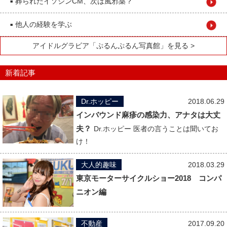
葬られたイソジンCM、次は風邪薬？
■
他人の経験を学ぶ
■
アイドルグラビア「ぷるんぷるん写真館」を見る >
新着記事
Dr.ホッピー
2018.06.29
インバウンド麻疹の感染力、アナタは大丈
夫？
Dr.ホッピー 医者の言うことは聞いてお
け！
大人的趣味
2018.03.29
東京モーターサイクルショー2018 コンパ
ニオン編
不動産
2017.09.20