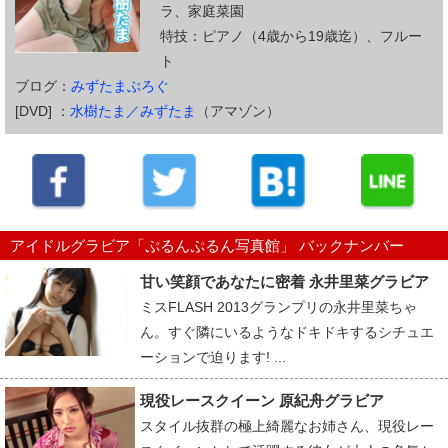
ラ、家庭菜園
特技：ピアノ（4歳から19歳迄）、フルー
ト
ブログ：
みずたまぶろぐ
[DVD] ：
水樹たま／みずたま
（アマゾン）
アイドルグラビア「ぷるんぷるん写真館」 バックナンバー
甘い笑顔であなたに密着 永井里菜グラビア
ミスFLASH 2013グランプリの永井里菜ちゃ
ん。すぐ隣にいるようなドキドキするシチュエ
ーションで迫ります! ...
現役レースクイーン 原紀舟グラビア
スタイル抜群の極上綺麗なお姉さん、現役レー