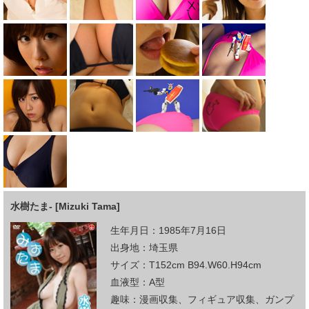
水樹たま- [Mizuki Tama]
生年月日：1985年7月16日
出身地：埼玉県
サイズ：T152cm B94.W60.H94cm
血液型：A型
趣味：漫画収集、フィギュア収集、ガンプ