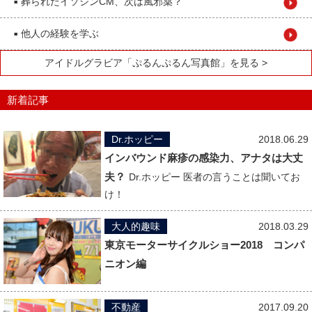
葬られたイソジンCM、次は風邪薬？
■
他人の経験を学ぶ
■
アイドルグラビア「ぷるんぷるん写真館」を見る >
新着記事
Dr.ホッピー
2018.06.29
インバウンド麻疹の感染力、アナタは大丈
夫？
Dr.ホッピー 医者の言うことは聞いてお
け！
大人的趣味
2018.03.29
東京モーターサイクルショー2018 コンパ
ニオン編
不動産
2017.09.20