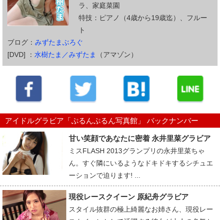
ラ、家庭菜園
特技：ピアノ（4歳から19歳迄）、フルー
ト
ブログ：
みずたまぶろぐ
[DVD] ：
水樹たま／みずたま
（アマゾン）
アイドルグラビア「ぷるんぷるん写真館」 バックナンバー
甘い笑顔であなたに密着 永井里菜グラビア
ミスFLASH 2013グランプリの永井里菜ちゃ
ん。すぐ隣にいるようなドキドキするシチュエ
ーションで迫ります! ...
現役レースクイーン 原紀舟グラビア
スタイル抜群の極上綺麗なお姉さん、現役レー