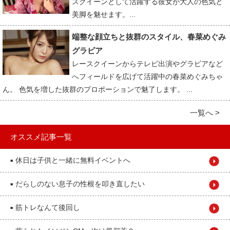
スクイーンとして活躍する彼女が大人の色気と
美脚を魅せます。...
端整な顔立ちと抜群のスタイル、春菜めぐみ
グラビア
レースクイーンからテレビ出演やグラビアなど
へフィールドを広げて活躍中の春菜めぐみちゃ
ん。 色気を増した抜群のプロポーションで魅了します。 ...
一覧へ >
オススメ記事一覧
休日は子供と一緒に無料イベントへ
■
だらしのない息子の性根を叩き直したい
■
筋トレなんて後回し
■