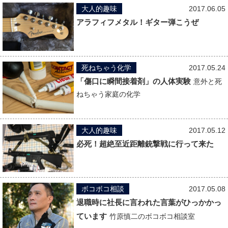
大人的趣味
2017.06.05
アラフィフメタル！ギター弾こうぜ
死ねちゃう化学
2017.05.24
「傷口に瞬間接着剤」の人体実験
意外と死
ねちゃう家庭の化学
大人的趣味
2017.05.12
必死！超絶至近距離銃撃戦に行って来た
ボコボコ相談
2017.05.08
退職時に社長に言われた言葉がひっかかっ
ています
竹原慎二のボコボコ相談室