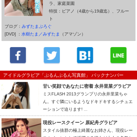
ラ、家庭菜園
特技：ピアノ（4歳から19歳迄）、フルー
ト
ブログ：
みずたまぶろぐ
[DVD] ：
水樹たま／みずたま
（アマゾン）
アイドルグラビア「ぷるんぷるん写真館」 バックナンバー
甘い笑顔であなたに密着 永井里菜グラビア
ミスFLASH 2013グランプリの永井里菜ちゃ
ん。すぐ隣にいるようなドキドキするシチュエ
ーションで迫ります! ...
現役レースクイーン 原紀舟グラビア
スタイル抜群の極上綺麗なお姉さん、現役レー