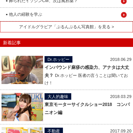
葬られたイソジンCM、次は風邪薬？
■
他人の経験を学ぶ
■
アイドルグラビア「ぷるんぷるん写真館」を見る >
新着記事
Dr.ホッピー
2018.06.29
インバウンド麻疹の感染力、アナタは大丈
夫？
Dr.ホッピー 医者の言うことは聞いてお
け！
大人的趣味
2018.03.29
東京モーターサイクルショー2018 コンパ
ニオン編
不動産
2017.09.20