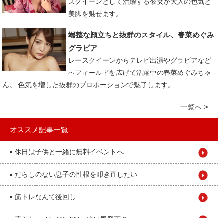
スクイーンとして活躍する彼女が大人の色気と
美脚を魅せます。...
端整な顔立ちと抜群のスタイル、春菜めぐみ
グラビア
レースクイーンからテレビ出演やグラビアなど
へフィールドを広げて活躍中の春菜めぐみちゃ
ん。 色気を増した抜群のプロポーションで魅了します。 ...
一覧へ >
オススメ記事一覧
休日は子供と一緒に無料イベントへ
■
だらしのない息子の性根を叩き直したい
■
筋トレなんて後回し
■