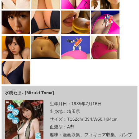
水樹たま- [Mizuki Tama]
生年月日：1985年7月16日
出身地：埼玉県
サイズ：T152cm B94.W60.H94cm
血液型：A型
趣味：漫画収集、フィギュア収集、ガンプ