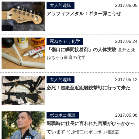
大人的趣味
2017.06.05
アラフィフメタル！ギター弾こうぜ
死ねちゃう化学
2017.05.24
「傷口に瞬間接着剤」の人体実験
意外と死
ねちゃう家庭の化学
大人的趣味
2017.05.12
必死！超絶至近距離銃撃戦に行って来た
ボコボコ相談
2017.05.08
退職時に社長に言われた言葉がひっかかっ
ています
竹原慎二のボコボコ相談室