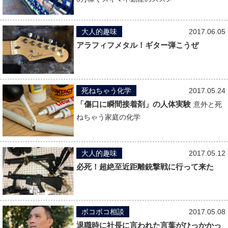
大人的趣味
2017.06.05
アラフィフメタル！ギター弾こうぜ
死ねちゃう化学
2017.05.24
「傷口に瞬間接着剤」の人体実験
意外と死
ねちゃう家庭の化学
大人的趣味
2017.05.12
必死！超絶至近距離銃撃戦に行って来た
ボコボコ相談
2017.05.08
退職時に社長に言われた言葉がひっかかっ