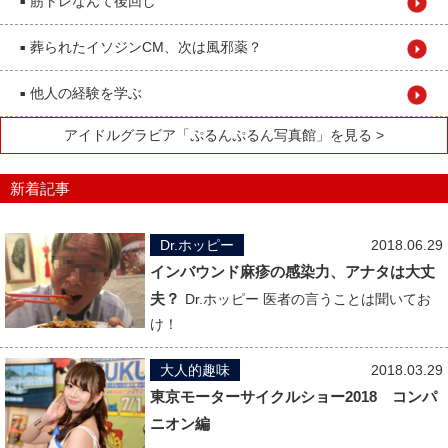
筋トレなんて後回し
■
葬られたイソジンCM、次は風邪薬？
■
他人の経験を学ぶ
■
アイドルグラビア「ぷるんぷるん写真館」を見る >
新着記事
Dr.ホッピー
2018.06.29
インバウンド麻疹の感染力、アナタは大丈
夫？
Dr.ホッピー 医者の言うことは聞いてお
け！
大人的趣味
2018.03.29
東京モーターサイクルショー2018 コンパ
ニオン編