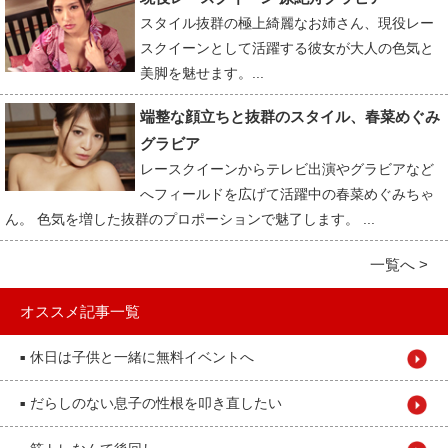
スタイル抜群の極上綺麗なお姉さん、現役レー
スクイーンとして活躍する彼女が大人の色気と
美脚を魅せます。...
端整な顔立ちと抜群のスタイル、春菜めぐみ
グラビア
レースクイーンからテレビ出演やグラビアなど
へフィールドを広げて活躍中の春菜めぐみちゃ
ん。 色気を増した抜群のプロポーションで魅了します。 ...
一覧へ >
オススメ記事一覧
休日は子供と一緒に無料イベントへ
■
だらしのない息子の性根を叩き直したい
■