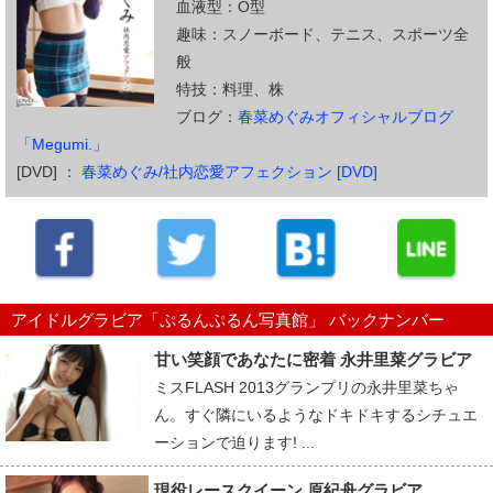
血液型：O型
趣味：スノーボード、テニス、スポーツ全
般
特技：料理、株
ブログ：
春菜めぐみオフィシャルブログ
「Megumi.」
[DVD] ：
春菜めぐみ/社内恋愛アフェクション [DVD]
アイドルグラビア「ぷるんぷるん写真館」 バックナンバー
甘い笑顔であなたに密着 永井里菜グラビア
ミスFLASH 2013グランプリの永井里菜ちゃ
ん。すぐ隣にいるようなドキドキするシチュエ
ーションで迫ります! ...
現役レースクイーン 原紀舟グラビア