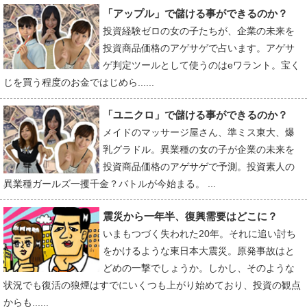
「アップル」で儲ける事ができるのか？
投資経験ゼロの女の子たちが、企業の未来を
投資商品価格のアゲサゲで占います。アゲサ
ゲ判定ツールとして使うのはeワラント。宝く
じを買う程度のお金ではじめら......
「ユニクロ」で儲ける事ができるのか？
メイドのマッサージ屋さん、準ミス東大、爆
乳グラドル。異業種の女の子が企業の未来を
投資商品価格のアゲサゲで予測。投資素人の
異業種ガールズ一攫千金？バトルが今始まる。 ...
震災から一年半、復興需要はどこに？
いまもつづく失われた20年。それに追い討ち
をかけるような東日本大震災。原発事故はと
どめの一撃でしょうか。しかし、そのような
状況でも復活の狼煙はすでにいくつも上がり始めており、投資の観点
からも......