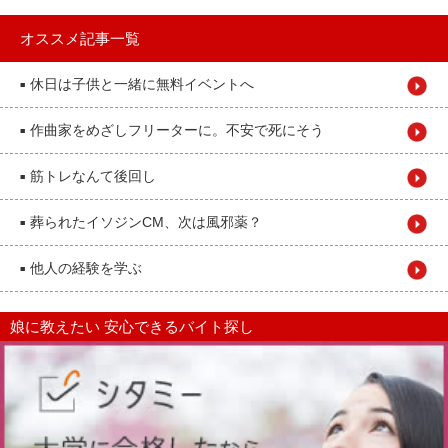
オススメ記事一覧
休日は子供と一緒に無料イベントへ
■
作曲家をめざしフリーターに。不安で死にそう
■
筋トレなんて後回し
■
葬られたイソジンCM、次は風邪薬？
■
他人の経験を学ぶ
■
娘に教えたい 安心できるバイト探し