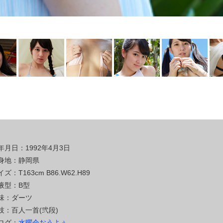
年月日：1992年4月3日
身地：静岡県
ズ：T163cm B86.W62.H89
液型：B型
味：ダーツ
技：百人一首(弐段)
ログ：
水曜会おうよぅ