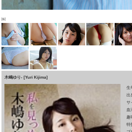
￼
木嶋ゆり- [Yuri Kijima]
生
出
サイ
血
趣
特
ブ