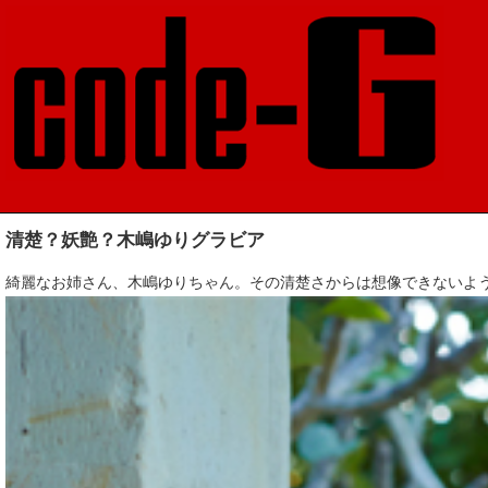
清楚？妖艶？木嶋ゆりグラビア
綺麗なお姉さん、木嶋ゆりちゃん。その清楚さからは想像できないよ