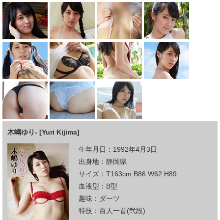
木嶋ゆり- [Yuri Kijima]
生年月日：1992年4月3日
出身地：静岡県
サイズ：T163cm B86.W62.H89
血液型：B型
趣味：ダーツ
特技：百人一首(弐段)