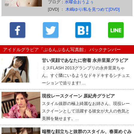
ブログ：
水曜会おうよぅ
[DVD] ：
木嶋ゆり/私を見つめて[DVD]
アイドルグラビア「ぷるんぷるん写真館」 バックナンバー
甘い笑顔であなたに密着 永井里菜グラビア
ミスFLASH 2013グランプリの永井里菜ちゃ
ん。すぐ隣にいるようなドキドキするシチュエ
ーションで迫ります! ...
現役レースクイーン 原紀舟グラビア
スタイル抜群の極上綺麗なお姉さん、現役レー
スクイーンとして活躍する彼女が大人の色気と
美脚を魅せます。...
端整な顔立ちと抜群のスタイル、春菜めぐみ