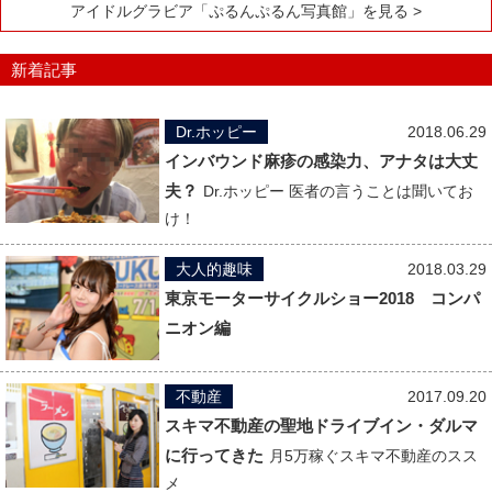
アイドルグラビア「ぷるんぷるん写真館」を見る >
新着記事
Dr.ホッピー
2018.06.29
インバウンド麻疹の感染力、アナタは大丈
夫？
Dr.ホッピー 医者の言うことは聞いてお
け！
大人的趣味
2018.03.29
東京モーターサイクルショー2018 コンパ
ニオン編
不動産
2017.09.20
スキマ不動産の聖地ドライブイン・ダルマ
に行ってきた
月5万稼ぐスキマ不動産のスス
メ