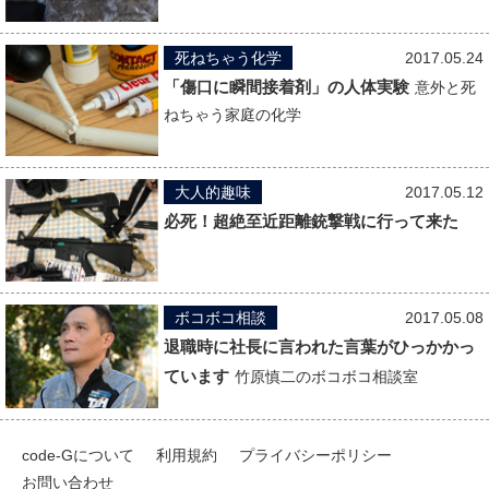
死ねちゃう化学
2017.05.24
「傷口に瞬間接着剤」の人体実験
意外と死
ねちゃう家庭の化学
大人的趣味
2017.05.12
必死！超絶至近距離銃撃戦に行って来た
ボコボコ相談
2017.05.08
退職時に社長に言われた言葉がひっかかっ
ています
竹原慎二のボコボコ相談室
code-Gについて
利用規約
プライバシーポリシー
お問い合わせ