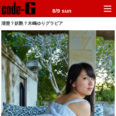
8/9 sun
清楚？妖艶？木嶋ゆりグラビア