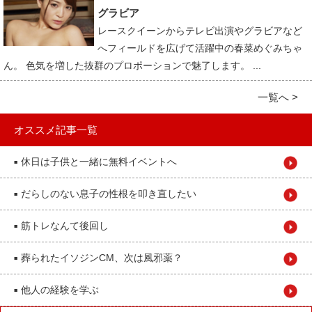
グラビア
レースクイーンからテレビ出演やグラビアなど
へフィールドを広げて活躍中の春菜めぐみちゃ
ん。 色気を増した抜群のプロポーションで魅了します。 ...
一覧へ >
オススメ記事一覧
休日は子供と一緒に無料イベントへ
■
だらしのない息子の性根を叩き直したい
■
筋トレなんて後回し
■
葬られたイソジンCM、次は風邪薬？
■
他人の経験を学ぶ
■