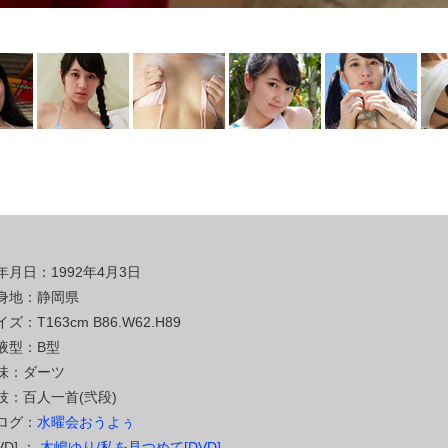
年月日：1992年4月3日
身地：静岡県
ズ：T163cm B86.W62.H89
液型：B型
味：ダーツ
技：百人一首(弐段)
ログ：
水曜会おうよぅ
VD] ：
木嶋ゆり/私を見つめて[DVD]