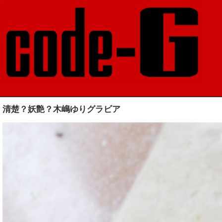
清楚？妖艶？木嶋ゆりグラビア