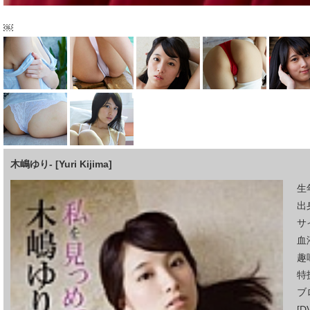
￼
木嶋ゆり- [Yuri Kijima]
生
出
サイ
血
趣
特
ブ
[D