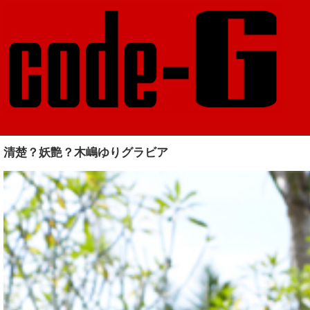
清楚？妖艶？木嶋ゆりグラビア