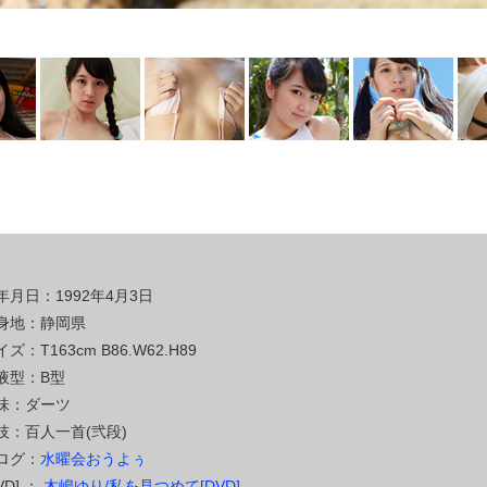
年月日：1992年4月3日
身地：静岡県
ズ：T163cm B86.W62.H89
液型：B型
味：ダーツ
技：百人一首(弐段)
ログ：
水曜会おうよぅ
VD] ：
木嶋ゆり/私を見つめて[DVD]