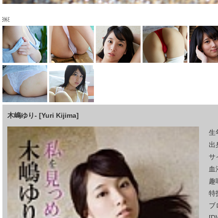
￼
木嶋ゆり- [Yuri Kijima]
生
出
サイ
血
趣
特
ブ
[D